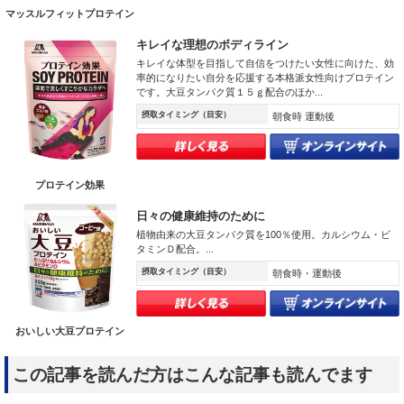
マッスルフィットプロテイン
キレイな理想のボディライン
キレイな体型を目指して自信をつけたい女性に向けた、効
率的になりたい自分を応援する本格派女性向けプロテイン
です。大豆タンパク質１５ｇ配合のほか...
摂取タイミング（目安）
朝食時 運動後
プロテイン効果
日々の健康維持のために
植物由来の大豆タンパク質を100％使用。カルシウム・ビ
タミンＤ配合。...
摂取タイミング（目安）
朝食時・運動後
おいしい大豆プロテイン
この記事を読んだ方はこんな記事も読んでます