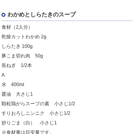
わかめとしらたきのスープ
食材（2人分）
乾燥カットわかめ 2g
しらたき 100g
豚こま切れ肉 50g
長ねぎ 1/2本
A
水 400ml
醤油 大さじ1
顆粒鶏がらスープの素 小さじ1/2
すりおろしニンニク 小さじ1/2
炒りごま（白） 小さじ1
※食材量は目安量です。