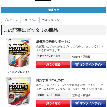
関連タグ
プロテイン
カリウム
カルシュウム
この記事にピッタリの商品
成長期の栄養サポートに
成長期のこどものからだづくりのために、おいしくタンパ
ク質を補給できます...
摂取タイミング（目安）
朝食時・運動後
ジュニアプロテイン
目指す筋肉のために
ホエイ＋カゼイン＋Eルチンで効率を追求。アスリートに
不足しがちなカルシウム・鉄・を配合 おいしいココア味...
摂取タイミング（目安）
運動後・就寝前