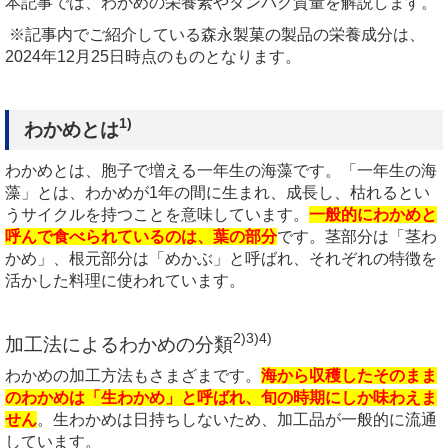
本記事では、わかめの栄養素やタンパク質量を解説します。
※記事内でご紹介している森永製菓の製品の栄養成分は、
2024年12月25日時点のものとなります。
1)
わかめとは
わかめとは、胞子で増える一年生の海藻です。「一年生の海
藻」とは、わかめが1年の間に生まれ、成長し、枯れるとい
うサイクルを持つことを意味しています。
一般的にわかめと
呼んで食べられているのは、葉の部分
です。茎部分は「茎わ
かめ」、根元部分は「めかぶ」と呼ばれ、それぞれの特徴を
活かした料理に使われています。
2)3)4)
加工法によるわかめの分類
わかめの加工方法もさまざまです。
海から収穫したそのまま
のわかめは「生わかめ」と呼ばれ、旬の時期にしか味わえま
せん
。生わかめは日持ちしないため、加工品が一般的に流通
しています。