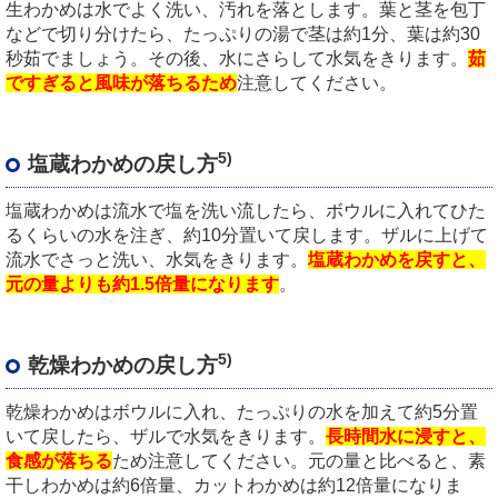
生わかめは水でよく洗い、汚れを落とします。葉と茎を包丁
などで切り分けたら、たっぷりの湯で茎は約1分、葉は約30
秒茹でましょう。その後、水にさらして水気をきります。
茹
ですぎると風味が落ちるため
注意してください。
5)
塩蔵わかめの戻し方
塩蔵わかめは流水で塩を洗い流したら、ボウルに入れてひた
るくらいの水を注ぎ、約10分置いて戻します。ザルに上げて
流水でさっと洗い、水気をきります。
塩蔵わかめを戻すと、
元の量よりも約1.5倍量になります
。
5)
乾燥わかめの戻し方
乾燥わかめはボウルに入れ、たっぷりの水を加えて約5分置
いて戻したら、ザルで水気をきります。
長時間水に浸すと、
食感が落ちる
ため注意してください。元の量と比べると、素
干しわかめは約6倍量、カットわかめは約12倍量になりま