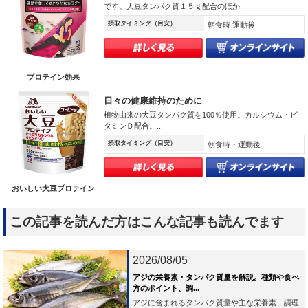
です。大豆タンパク質１５ｇ配合のほか...
摂取タイミング（目安）
朝食時 運動後
プロテイン効果
日々の健康維持のために
植物由来の大豆タンパク質を100％使用。カルシウム・ビ
タミンＤ配合。...
摂取タイミング（目安）
朝食時・運動後
おいしい大豆プロテイン
この記事を読んだ方はこんな記事も読んでます
2026/08/05
アジの栄養素・タンパク質量を解説。種類や食べ
方のポイント、調...
アジに含まれるタンパク質量や主な栄養素、調理