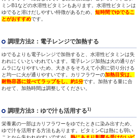
ミンB1などの水溶性ビタミンもあります。水溶性ビタミンは
ゆでると溶けだしやすい特徴があるため、
短時間でゆでるこ
とがおすすめ
です。
調理方法2：電子レンジで加熱する
ゆでるよりも電子レンジで加熱すると、水溶性ビタミンは失
われにくいといわれています。電子レンジ加熱は火の通りが
ムラになりやすいため、大きさをそろえて小房に切り分ける
と均一に火が通りやすいです。カリフラワーの
加熱目安は、
耐熱容器に並べてラップをし、約1分
です。加熱する量に合
わせて、加熱時間は調整してください。
1)
調理方法3：ゆで汁も活用する
栄養素の一部はカリフラワーをゆでたときに染み出すため、
ゆで汁を活用する方法もあります。ビタミンCは熱にも弱い
ことから失われやすいですが、
熱にあまり影響を受けないビ