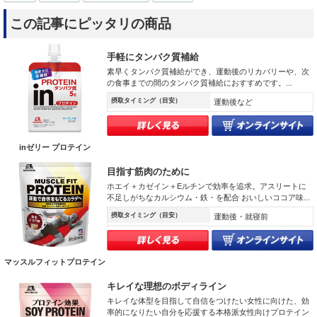
この記事にピッタリの商品
手軽にタンパク質補給
素早くタンパク質補給ができ、運動後のリカバリーや、次
の食事までの間のタンパク質補給におすすめです。...
摂取タイミング（目安）
運動後など
inゼリー プロテイン
目指す筋肉のために
ホエイ＋カゼイン＋Eルチンで効率を追求。アスリートに
不足しがちなカルシウム・鉄・を配合 おいしいココア味...
摂取タイミング（目安）
運動後・就寝前
マッスルフィットプロテイン
キレイな理想のボディライン
キレイな体型を目指して自信をつけたい女性に向けた、効
率的になりたい自分を応援する本格派女性向けプロテイン