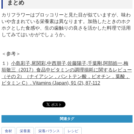
まとめ
カリフラワーはブロッコリーと見た目が似ていますが、味わ
いや含まれている栄養素は異なります。加熱したときのホク
ホクとした食感や、生の歯触りの良さを活かした料理で活用
してみてはいかがでしょうか。
＜参考＞
１）
小島彩子,尾関彩,中西朋子,佐藤陽子,千葉剛,阿部皓一,梅
垣敬三（2017）食品中ビタミンの調理損耗に関するレビュー
（その 2）（ナイアシン，パントテン酸，ビオチン，葉酸，
ビタミン C）. Vitamins (Japan), 91 (2), 87-112
関連タグ
食材
栄養素
栄養バランス
レシピ