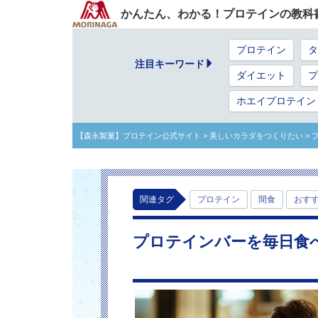
かんたん、わかる！プロテインの教科
プロテイン
タ
注目キーワード
ダイエット
プ
ホエイプロテイン
【森永製菓】プロテイン公式サイト
> 美しいカラダをつくりたい
>
関連タグ
プロテイン
間食
おす
プロテインバーを毎日食