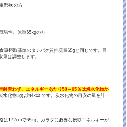
65kgの方
歳男性、体重65kgの方
の食事摂取基準のタンパク質推奨量65gと同じです。目
取量は調整します。
齢問わず、エネルギーあたり50～65％は炭水化物か
炭水化物1gは約4kcalです。炭水化物の目安の量を計
は172cmで65kg、カラダに必要な摂取エネルギーが