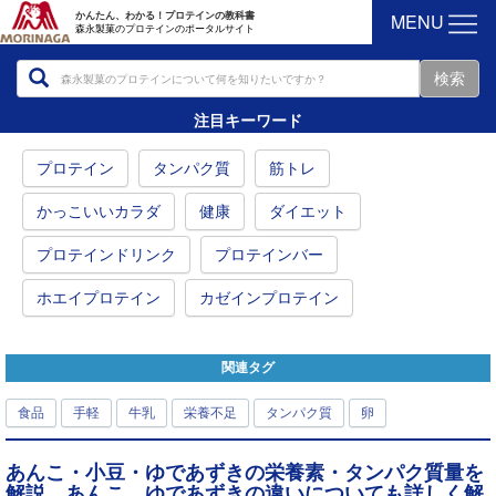
MENU
かんたん、わかる！プロテインの教科書
森永製菓のプロテインのポータルサイト
注目キーワード
プロテイン
タンパク質
筋トレ
かっこいいカラダ
健康
ダイエット
プロテインドリンク
プロテインバー
ホエイプロテイン
カゼインプロテイン
関連タグ
食品
手軽
牛乳
栄養不足
タンパク質
卵
あんこ・小豆・ゆであずきの栄養素・タンパク質量を
解説。あんこ、ゆであずきの違いについても詳しく解