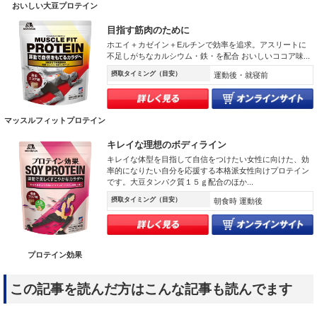
おいしい大豆プロテイン
目指す筋肉のために
ホエイ＋カゼイン＋Eルチンで効率を追求。アスリートに
不足しがちなカルシウム・鉄・を配合 おいしいココア味...
摂取タイミング（目安）
運動後・就寝前
マッスルフィットプロテイン
キレイな理想のボディライン
キレイな体型を目指して自信をつけたい女性に向けた、効
率的になりたい自分を応援する本格派女性向けプロテイン
です。大豆タンパク質１５ｇ配合のほか...
摂取タイミング（目安）
朝食時 運動後
プロテイン効果
この記事を読んだ方はこんな記事も読んでます