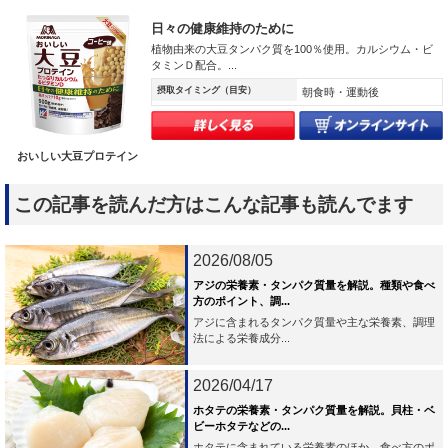
日々の健康維持のために
植物由来の大豆タンパク質を100％使用。カルシウム・ビ
タミンＤ配合。...
摂取タイミング（目安）
朝食時・運動後
おいしい大豆プロテイン
この記事を読んだ方はこんな記事も読んでます
2026/08/05
アジの栄養素・タンパク質量を解説。種類や食べ
方のポイント、調...
アジに含まれるタンパク質量や主な栄養素、調理
法による栄養成分...
2026/04/17
ホタテの栄養素・タンパク質量を解説。貝柱・ベ
ビーホタテなどの...
ホタテに含まれている栄養素のほか、食べ方のポ