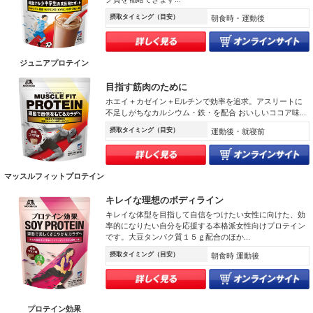
摂取タイミング（目安）
朝食時・運動後
ジュニアプロテイン
目指す筋肉のために
ホエイ＋カゼイン＋Eルチンで効率を追求。アスリートに
不足しがちなカルシウム・鉄・を配合 おいしいココア味...
摂取タイミング（目安）
運動後・就寝前
マッスルフィットプロテイン
キレイな理想のボディライン
キレイな体型を目指して自信をつけたい女性に向けた、効
率的になりたい自分を応援する本格派女性向けプロテイン
です。大豆タンパク質１５ｇ配合のほか...
摂取タイミング（目安）
朝食時 運動後
プロテイン効果