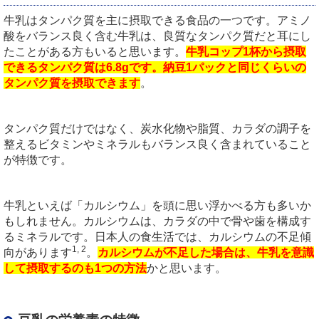
牛乳はタンパク質を主に摂取できる食品の一つです。アミノ
酸をバランス良く含む牛乳は、良質なタンパク質だと耳にし
たことがある方もいると思います。
牛乳コップ1杯から摂取
できるタンパク質は6.8gです。納豆1パックと同じくらいの
タンパク質を摂取できます
。
タンパク質だけではなく、炭水化物や脂質、カラダの調子を
整えるビタミンやミネラルもバランス良く含まれていること
が特徴です。
牛乳といえば「カルシウム」を頭に思い浮かべる方も多いか
もしれません。カルシウムは、カラダの中で骨や歯を構成す
るミネラルです。日本人の食生活では、カルシウムの不足傾
1, 2
向があります
。
カルシウムが不足した場合は、牛乳を意識
して摂取するのも1つの方法
かと思います。