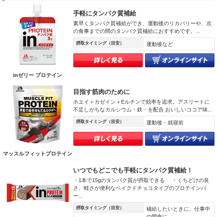
手軽にタンパク質補給
素早くタンパク質補給ができ、運動後のリカバリーや、次
の食事までの間のタンパク質補給におすすめです。...
摂取タイミング（目安）
運動後など
inゼリー プロテイン
目指す筋肉のために
ホエイ＋カゼイン＋Eルチンで効率を追求。アスリートに
不足しがちなカルシウム・鉄・を配合 おいしいココア味...
摂取タイミング（目安）
運動後・就寝前
マッスルフィットプロテイン
いつでもどこでも手軽にタンパク質補給！
・1本で15gのタンパク質が摂取できる ・くちどけの良
さ、軽さが便利なベイクドチョコタイプのプロテインバ
ー...
摂取タイミング（目安）
補給したいときに、仕事中
の間食に