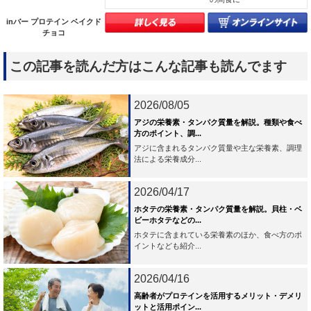
inバー プロテイン ベイクド
チョコ
この記事を読んだ方はこんな記事も読んでます
2026/08/05
アジの栄養素・タンパク質量を解説。種類や食べ
方のポイント、調...
アジに含まれるタンパク質量や主な栄養素、調理
法による栄養成分...
2026/04/17
ホタテの栄養素・タンパク質量を解説。貝柱・ベ
ビーホタテなどの...
ホタテに含まれている栄養素のほか、食べ方のポ
イントなども紹介...
2026/04/16
高齢者がプロテインを活用するメリット・デメリ
ットと活用ポイン...