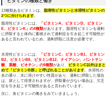
ビタミンの種類と働き
13種類あるビタミンは、
脂溶性ビタミンと水溶性ビタミンの
2つに分けられます
。
脂溶性ビタミンには、
「ビタミンA、ビタミンD、ビタミン
E、ビタミンK」の4種類
があります。脂溶性ビタミンを過剰
に摂取すると体内に蓄積されて過剰症を引き起こす可能性が
あると言われているため、過剰摂取に注意が必要です。
水溶性ビタミンには、
「ビタミンC、ビタミンB1、ビタミン
B2、ビタミンB6、ビタミンB12、ナイアシン、パントテン
酸、葉酸、ビオチン」の9種類
があり、
ビタミンC以外はまと
めて「ビタミンB群」と呼ばれることがあります
。水溶性の
名の通り、水に溶けやすい性質があり、過剰に摂取した場合
は、尿として排泄されますが、摂取量が少ない場合は、欠乏
症を引き起こす可能性があると言われています。
次に、各ビタミンの働きをみていきましょう。