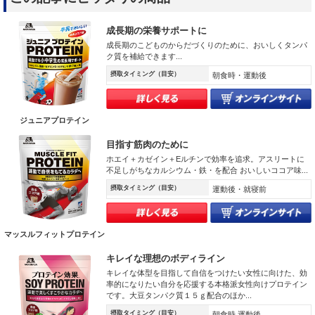
成長期の栄養サポートに
成長期のこどものからだづくりのために、おいしくタンパ
ク質を補給できます...
摂取タイミング（目安）
朝食時・運動後
ジュニアプロテイン
目指す筋肉のために
ホエイ＋カゼイン＋Eルチンで効率を追求。アスリートに
不足しがちなカルシウム・鉄・を配合 おいしいココア味...
摂取タイミング（目安）
運動後・就寝前
マッスルフィットプロテイン
キレイな理想のボディライン
キレイな体型を目指して自信をつけたい女性に向けた、効
率的になりたい自分を応援する本格派女性向けプロテイン
です。大豆タンパク質１５ｇ配合のほか...
摂取タイミング（目安）
朝食時 運動後