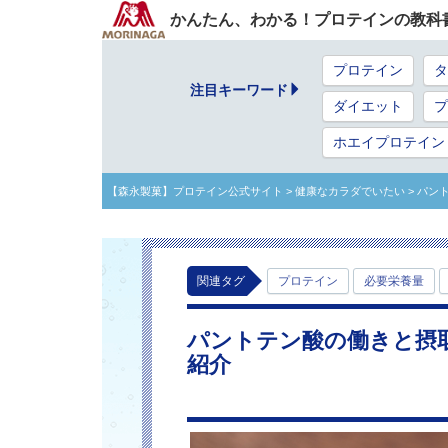
かんたん、わかる！プロテインの教科
プロテイン
タ
注目キーワード
ダイエット
プ
ホエイプロテイン
【森永製菓】プロテイン公式サイト
> 健康なカラダでいたい
> パン
関連タグ
プロテイン
必要栄養量
パントテン酸の働きと摂
紹介