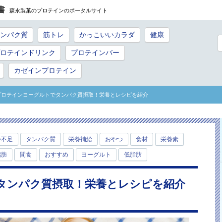
書
森永製菓のプロテインのポータルサイト
ンパク質
筋トレ
かっこいいカラダ
健康
ロテインドリンク
プロテインバー
カゼインプロテイン
 プロテインヨーグルトでタンパク質摂取！栄養とレシピを紹介
養不足
タンパク質
栄養補給
おやつ
食材
栄養素
脂肪
間食
おすすめ
ヨーグルト
低脂肪
タンパク質摂取！栄養とレシピを紹介