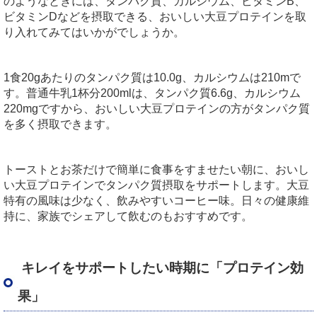
のようなときには、タンパク質、カルシウム、ビタミンB、
ビタミンDなどを摂取できる、おいしい大豆プロテインを取
り入れてみてはいかがでしょうか。
1食20gあたりのタンパク質は10.0g、カルシウムは210mで
す。普通牛乳1杯分200mlは、タンパク質6.6g、カルシウム
220mgですから、おいしい大豆プロテインの方がタンパク質
を多く摂取できます。
トーストとお茶だけで簡単に食事をすませたい朝に、おいし
い大豆プロテインでタンパク質摂取をサポートします。大豆
特有の風味は少なく、飲みやすいコーヒー味。日々の健康維
持に、家族でシェアして飲むのもおすすめです。
キレイをサポートしたい時期に「プロテイン効
果」