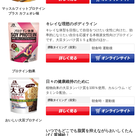
マッスルフィットプロテイン
プラス カフェオレ味
キレイな理想のボディライン
キレイな体型を目指して自信をつけたい女性に向けた、効
率的になりたい自分を応援する本格派女性向けプロテイン
です。大豆タンパク質１５ｇ配合のほか...
摂取タイミング（目安）
朝食時 運動後
プロテイン効果
日々の健康維持のために
植物由来の大豆タンパク質を100％使用。カルシウム・ビ
タミンＤ配合。...
摂取タイミング（目安）
朝食時・運動後
おいしい大豆プロテイン
いつでもどこでも脂質を抑えながらおいしくたん
ぱく質補給！