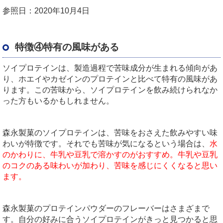
参照日：2020年10月4日
特徴④特有の風味がある
ソイプロテインは、製造過程で苦味成分が生まれる傾向があ
り、ホエイやカゼインのプロテインと比べて特有の風味があ
ります。この苦味から、ソイプロテインを飲み続けられなか
った方もいるかもしれません。
森永製菓のソイプロテインは、苦味をおさえた飲みやすい味
わいが特徴です。それでも苦味が気になるという場合は、
水
のかわりに、牛乳や豆乳で溶かすのがおすすめ。牛乳や豆乳
のコクのある味わいが加わり、苦味を感じにくくなると思い
ます。
森永製菓のプロテインパウダーのフレーバーはさまざまで
す。自分の好みに合うソイプロテインがきっと見つかると思