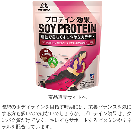
商品販売サイトへ
理想のボディラインを目指す時期には、栄養バランスを気に
する方も多いのではないでしょうか。プロテイン効果は、タ
ンパク質だけでなく、キレイをサポートするビタミンやミネ
ラルを配合しています。