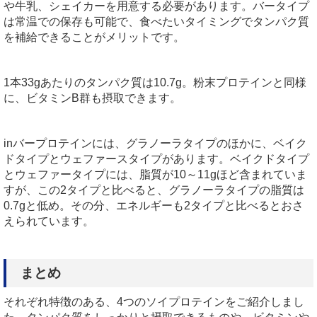
や牛乳、シェイカーを用意する必要があります。バータイプ
は常温での保存も可能で、食べたいタイミングでタンパク質
を補給できることがメリットです。
1本33gあたりのタンパク質は10.7g。粉末プロテインと同様
に、ビタミンB群も摂取できます。
inバープロテインには、グラノーラタイプのほかに、ベイク
ドタイプとウェファースタイプがあります。ベイクドタイプ
とウェファータイプには、脂質が10～11gほど含まれていま
すが、この2タイプと比べると、グラノーラタイプの脂質は
0.7gと低め。その分、エネルギーも2タイプと比べるとおさ
えられています。
まとめ
それぞれ特徴のある、4つのソイプロテインをご紹介しまし