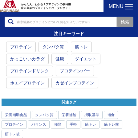
MENU
かんたん、わかる！プロテインの教科書
森永製菓のプロテインのポータルサイト
注目キーワード
プロテイン
タンパク質
筋トレ
かっこいいカラダ
健康
ダイエット
プロテインドリンク
プロテインバー
ホエイプロテイン
カゼインプロテイン
関連タグ
栄養補助食品
タンパク質
栄養補給
摂取基準
補食
プロテイン
バランス
種類
手軽
筋トレ
筋トレ前
筋トレ後