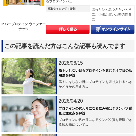
るプロテインバ...
摂取タイミング（目安）
ほっとひと息つきたいとき
に、小腹が空いた時の間食
に
inバープロテイン ウェファー
ナッツ
この記事を読んだ方はこんな記事も読んでます
2026/06/15
筋トレしない日もプロテインを飲む？オフ日の活
用法を解説
筋トレをしない日にプロテインを取り入れるべき
かどうかの考え方...
2026/04/20
プロテインの代わりになる飲み物は？タンパク質
量と注意点を解説
プロテインの代わりになるタンパク質を摂取でき
る飲み物について...