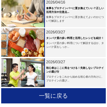
2026/04/16
食事をプロテインバーに置き換えていい？正しい
活用方法や注意点...
食事をプロテインバーに置き換えてよいのかにつ
いて解説します
2026/03/27
タンパク質の多い料理と活用したレシピを紹介！
タンパク質の多い料理について解説するほか、タ
ンパク質をしっか...
2026/03/27
初心者はここに気をつける！失敗しないプロテイ
ンの選び方
プロテインをこれから始める初心者の方向けに、
プロテインの選び...
一覧に戻る