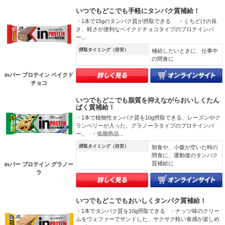
いつでもどこでも手軽にタンパク質補給！
・1本で15gのタンパク質が摂取できる ・くちどけの良
さ、軽さが便利なベイクドチョコタイプのプロテインバ
ー...
摂取タイミング（目安）
補給したいときに、仕事中
の間食に
inバー プロテイン ベイクド
チョコ
いつでもどこでも脂質を抑えながらおいしくたん
ぱく質補給！
・1本で植物性タンパク質を10g摂取できる、レーズンやク
ランベリーが入った、グラノーラタイプのプロテインバ
ー。 ・低脂肪品...
摂取タイミング（目安）
朝食や、小腹が空いた時の
間食に、運動後のタンパク
質補給に
inバー プロテイン グラノー
ラ
いつでもどこでもおいしくタンパク質補給！
・1本でタンパク質を10g摂取できる ・ナッツ味のクリー
ムをウェファーでサンドした、サクサク軽い食感が楽しめ