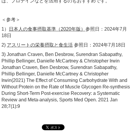
は、プロテインなどを活用するのもおすすめです。
＜参考＞
1）
日本人の食事摂取基準（2020年版）
参照日：2024年7月
18日
2)
アスリートの栄養摂取と食生活
参照日：2024年7月18日
3) Jonathan Craven, Ben Desbrow, Surendran Sabapathy,
Phillip Bellinger, Danielle McCartney & Christopher Irwin
Jonathan Craven, Ben Desbrow, Surendran Sabapathy,
Phillip Bellinger, Danielle McCartney & Christopher
Irwin(2021) The Effect of Consuming Carbohydrate With and
Without Protein on the Rate of Muscle Glycogen Re-synthesis
During Short-Term Post-exercise Recovery: a Systematic
Review and Meta-analysis, Sports Med Open. 2021 Jan
28;7(1):9