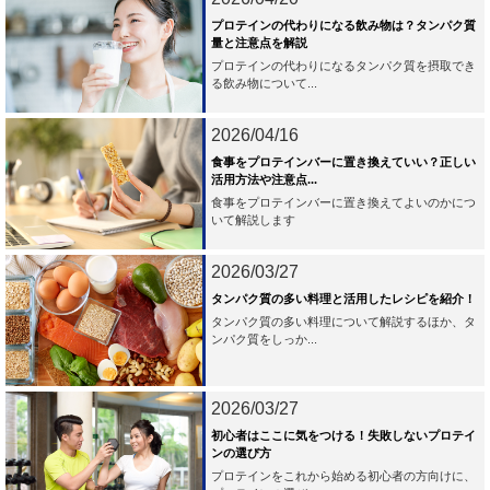
プロテインの代わりになる飲み物は？タンパク質
量と注意点を解説
プロテインの代わりになるタンパク質を摂取でき
る飲み物について...
2026/04/16
食事をプロテインバーに置き換えていい？正しい
活用方法や注意点...
食事をプロテインバーに置き換えてよいのかにつ
いて解説します
2026/03/27
タンパク質の多い料理と活用したレシピを紹介！
タンパク質の多い料理について解説するほか、タ
ンパク質をしっか...
2026/03/27
初心者はここに気をつける！失敗しないプロテイ
ンの選び方
プロテインをこれから始める初心者の方向けに、