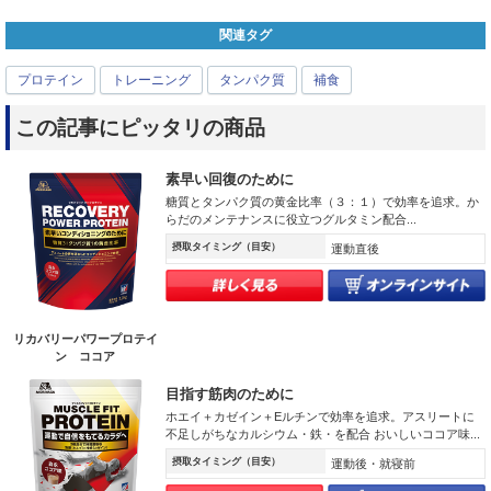
関連タグ
プロテイン
トレーニング
タンパク質
補食
この記事にピッタリの商品
素早い回復のために
糖質とタンパク質の黄金比率（３：１）で効率を追求。か
らだのメンテナンスに役立つグルタミン配合...
摂取タイミング（目安）
運動直後
リカバリーパワープロテイ
ン ココア
目指す筋肉のために
ホエイ＋カゼイン＋Eルチンで効率を追求。アスリートに
不足しがちなカルシウム・鉄・を配合 おいしいココア味...
摂取タイミング（目安）
運動後・就寝前