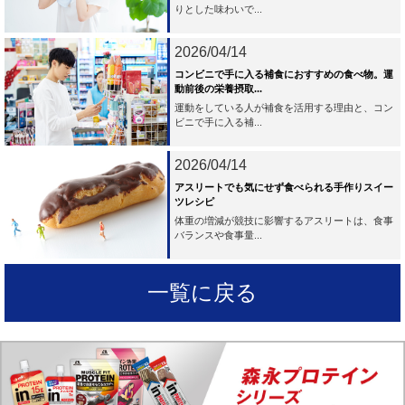
りとした味わいで...
2026/04/14
コンビニで手に入る補食におすすめの食べ物。運
動前後の栄養摂取...
運動をしている人が補食を活用する理由と、コン
ビニで手に入る補...
2026/04/14
アスリートでも気にせず食べられる手作りスイー
ツレシピ
体重の増減が競技に影響するアスリートは、食事
バランスや食事量...
一覧に戻る