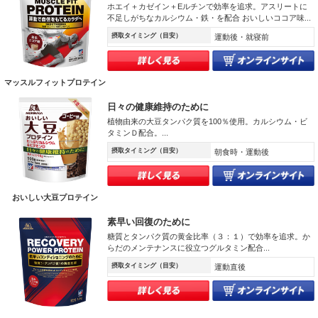
ホエイ＋カゼイン＋Eルチンで効率を追求。アスリートに
不足しがちなカルシウム・鉄・を配合 おいしいココア味...
摂取タイミング（目安）
運動後・就寝前
マッスルフィットプロテイン
日々の健康維持のために
植物由来の大豆タンパク質を100％使用。カルシウム・ビ
タミンＤ配合。...
摂取タイミング（目安）
朝食時・運動後
おいしい大豆プロテイン
素早い回復のために
糖質とタンパク質の黄金比率（３：１）で効率を追求。か
らだのメンテナンスに役立つグルタミン配合...
摂取タイミング（目安）
運動直後