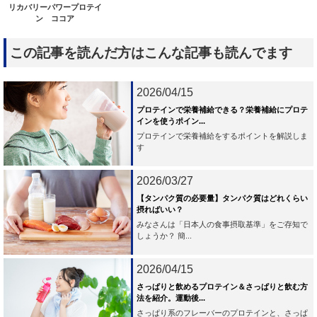
リカバリーパワープロテイ
ン ココア
この記事を読んだ方はこんな記事も読んでます
2026/04/15
プロテインで栄養補給できる？栄養補給にプロテ
インを使うポイン...
プロテインで栄養補給をするポイントを解説しま
す
2026/03/27
【タンパク質の必要量】タンパク質はどれくらい
摂ればいい？
みなさんは「日本人の食事摂取基準」をご存知で
しょうか？ 簡...
2026/04/15
さっぱりと飲めるプロテイン＆さっぱりと飲む方
法を紹介。運動後...
さっぱり系のフレーバーのプロテインと、さっぱ