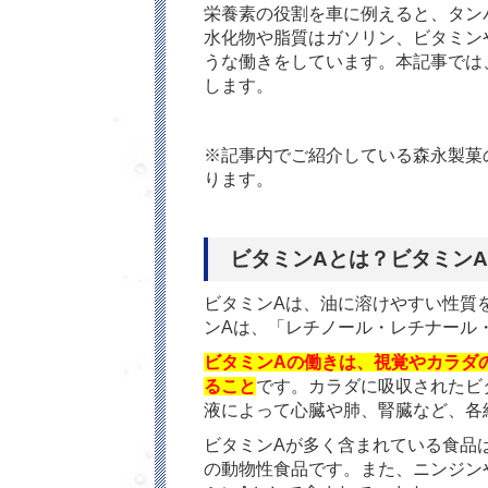
栄養素の役割を車に例えると、タン
水化物や脂質はガソリン、ビタミン
うな働きをしています。本記事では
します。
※記事内でご紹介している森永製菓
ります。
ビタミンAとは？ビタミン
ビタミン
A
は、油に溶けやすい性質
ン
A
は、「レチノール・レチナール
ビタミンAの働きは、視覚やカラダ
ること
です。カラダに吸収されたビ
液によって心臓や肺、腎臓など、各
ビタミン
A
が多く含まれている食品
の動物性食品です。また、ニンジン