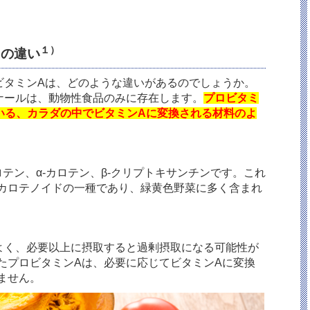
１）
A
の違い
ビタミン
A
は、どのような違いがあるのでしょうか。
ナールは、動物性食品のみに存在します。
プロビタミ
いる、カラダの中でビタミンAに変換される材料のよ
ロテン、α
-
カロテン、β
-
クリプトキサンチンです。これ
カロテノイドの一種であり、緑黄色野菜に多く含まれ
よく、必要以上に摂取すると過剰摂取になる可能性が
たプロビタミン
A
は、必要に応じてビタミン
A
に変換
ません。