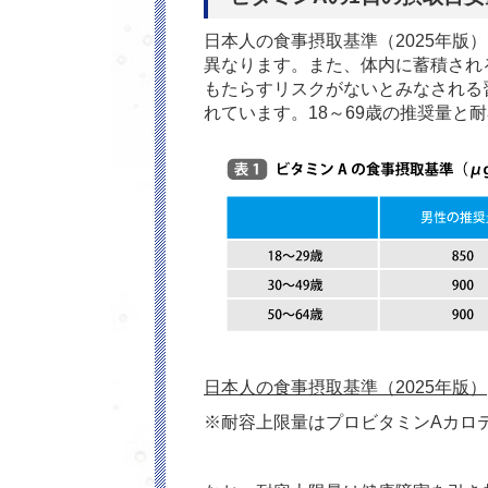
日本人の食事摂取基準（
2025
年版）
異なります。また、体内に蓄積され
もたらすリスクがないとみなされる
れています。
18
～
69
歳の推奨量と耐
日本人の食事摂取基準（2025年版）
※耐容上限量はプロビタミン
A
カロ