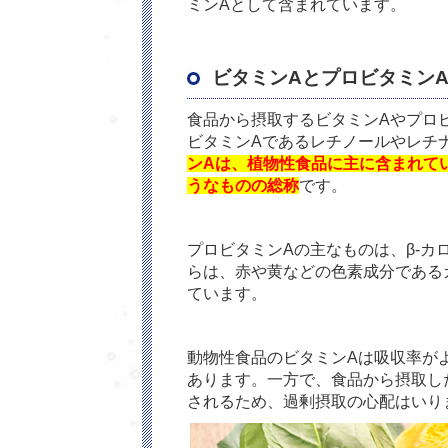
ミン
A
として含まれています。
ビタミン
A
とプロビタミン
食品から摂取するビタミン
A
やプロ
ビタミン
A
であるレチノールやレチ
ンAは、植物性食品に主に含まれて
うなものの総称
です。
プロビタミン
A
の主なものは、β
-
カ
らは、赤や黄などの色素成分である
ています。
動物性食品のビタミン
A
は吸収率が
あります。一方で、食品から摂取し
されるため、過剰摂取の心配はいり