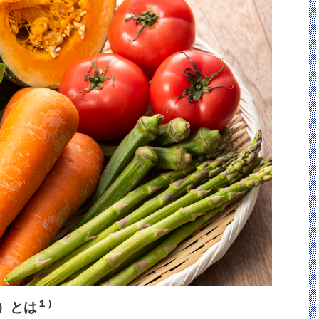
１）
）とは