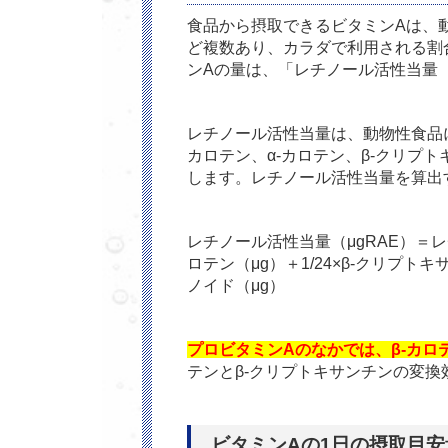
食品から摂取できるビタミン
A
は、
ど複数あり、カラダで利用される割
ン
A
の量は、「レチノール活性当量（
レチノール活性当量は、動物性食品
カロテン、α
-
カロテン、β
-
クリプト
します。レチノール活性当量を算出
レチノール活性当量（μ
gRAE
）＝レ
ロテン（μ
g
）＋
1/24
×β
-
クリプトキサ
ノイド（μ
g
）
プロビタミンAのなかでは、β-カロ
テンとβ
-
クリプトキサンチンの変換
ビタミン
A
の
1
日の摂取目安