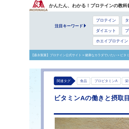
かんたん、わかる！プロテインの教科
プロテイン
タ
注目キーワード
ダイエット
プ
ホエイプロテイン
【森永製菓】プロテイン公式サイト
> 健康なカラダでいたい
> ビタ
関連タグ
食品
プロビタミンA
栄
ビタミンAの働きと摂取