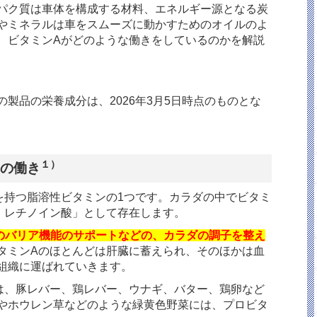
パク質は車体を構成する材料、エネルギー源となる炭
やミネラルは車をスムーズに動かすためのオイルのよ
、ビタミン
A
がどのような働きをしているのかを解説
の製品の栄養成分は、
2026
年
3
月
5
日時点のものとな
１）
Aの働き
を持つ脂溶性ビタミンの
1
つです。カラダの中でビタミ
・レチノイン酸」として存在します。
のバリア機能のサポートなどの、カラダの調子を整え
タミン
A
のほとんどは肝臓に蓄えられ、そのほかは血
組織に運ばれていきます。
は、豚レバー、鶏レバー、ウナギ、バター、鶏卵など
やホウレン草などのような緑黄色野菜には、プロビタ