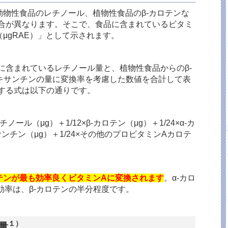
動物性食品のレチノール、植物性食品のβ
-
カロテンな
合が異なります。そこで、食品に含まれているビタミ
μ
gRAE
）」として示されます。
に含まれているレチノール量と、植物性食品からのβ
-
キサンチンの量に変換率を考慮した数値を合計して表
する式は以下の通りです。
チノール（μ
g
）＋
1/12
×β
-
カロテン（μ
g
）＋
1/24
×α
-
カ
ンチン（μ
g
）＋
1/24
×その他のプロビタミン
A
カロテ
テンが最も効率良くビタミンAに変換されます
。α
-
カロ
効率は、β
-
カロテンの半分程度です。
１）
量