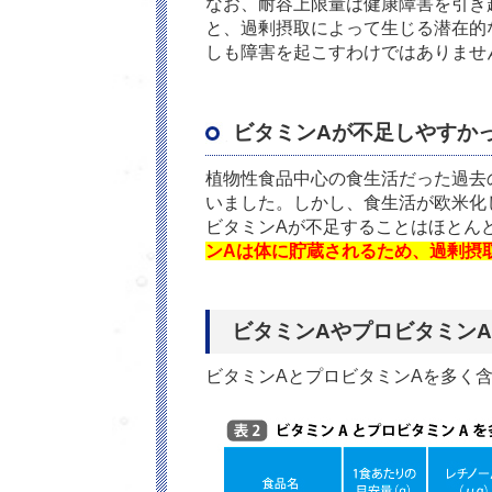
なお、耐容上限量は健康障害を引き
と、過剰摂取によって生じる潜在的
しも障害を起こすわけではありませ
ビタミン
A
が不足しやすか
植物性食品中心の食生活だった過去
いました。しかし、食生活が欧米化
ビタミン
A
が不足することはほとん
ンAは体に貯蔵されるため、過剰摂
ビタミン
A
やプロビタミン
A
ビタミン
A
とプロビタミン
A
を多く