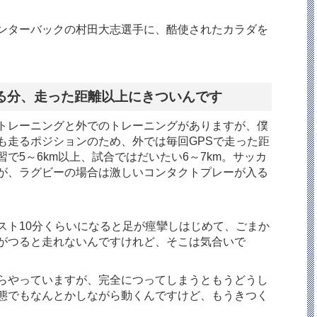
ンターバックの村田大志選手に、酷使されたカラダを
。
る分、走った距離以上にきついんです
トレーニングと外でのトレーニングがありますが、僕
も走るポジションのため、外では毎回GPSで走った距
で5～6km以上、試合ではだいたい6～7km。サッカ
が、ラグビーの場合は激しいコンタクトプレーが入る
スト10分くらいになると足が痙攣しはじめて、ごまか
がつると走れないんですけれど、そこは気合いで
らやっていますが、完全につってしまうともうどうし
態でもなんとかしながら動くんですけど、もうきつく