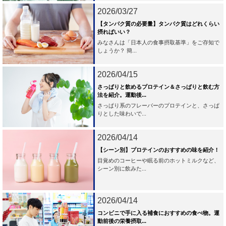
2026/03/27
【タンパク質の必要量】タンパク質はどれくらい
摂ればいい？
みなさんは「日本人の食事摂取基準」をご存知で
しょうか？ 簡...
2026/04/15
さっぱりと飲めるプロテイン＆さっぱりと飲む方
法を紹介。運動後...
さっぱり系のフレーバーのプロテインと、さっぱ
りとした味わいで...
2026/04/14
【シーン別】プロテインのおすすめの味を紹介！
目覚めのコーヒーや眠る前のホットミルクなど、
シーン別に飲みた...
2026/04/14
コンビニで手に入る補食におすすめの食べ物。運
動前後の栄養摂取...