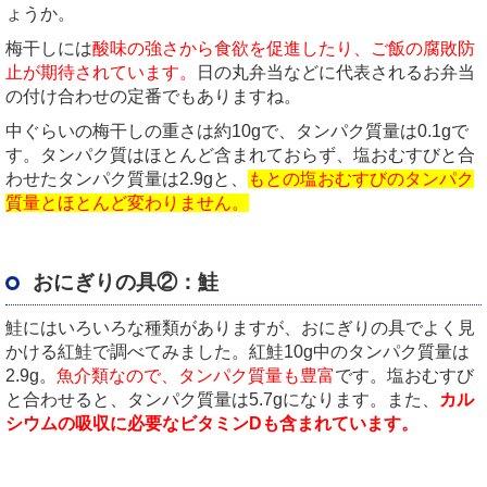
ょうか。
梅干しには
酸味の強さから食欲を促進したり、ご飯の腐敗防
止が期待されています。
日の丸弁当などに代表されるお弁当
の付け合わせの定番でもありますね。
中ぐらいの梅干しの重さは約10gで、タンパク質量は0.1gで
す。タンパク質はほとんど含まれておらず、塩おむすびと合
わせたタンパク質量は2.9gと、
もとの塩おむすびのタンパク
質量とほとんど変わりません。
おにぎりの具②：鮭
鮭にはいろいろな種類がありますが、おにぎりの具でよく見
かける紅鮭で調べてみました。紅鮭10g中のタンパク質量は
2.9g。
魚介類なので、タンパク質量も豊富
です。塩おむすび
と合わせると、タンパク質量は5.7gになります。また、
カル
シウムの吸収に必要なビタミンDも含まれています。