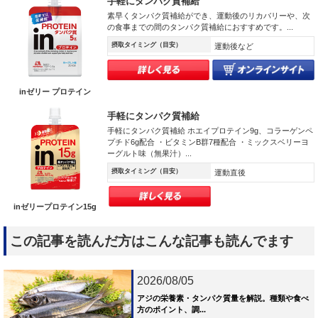
手軽にタンパク質補給
素早くタンパク質補給ができ、運動後のリカバリーや、次
の食事までの間のタンパク質補給におすすめです。...
摂取タイミング（目安）
運動後など
inゼリー プロテイン
手軽にタンパク質補給
手軽にタンパク質補給 ホエイプロテイン9g、コラーゲンペ
プチド6g配合 ・ビタミンB群7種配合 ・ミックスベリーヨ
ーグルト味（無果汁）...
摂取タイミング（目安）
運動直後
inゼリープロテイン15g
この記事を読んだ方はこんな記事も読んでます
2026/08/05
アジの栄養素・タンパク質量を解説。種類や食べ
方のポイント、調...