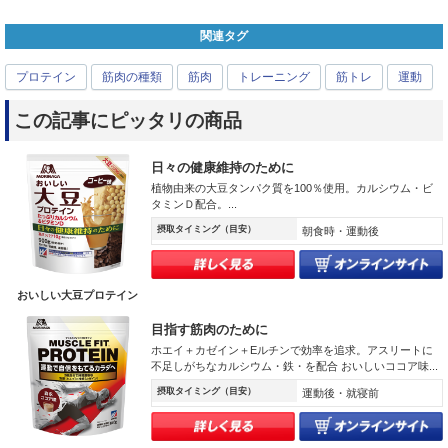
関連タグ
プロテイン
筋肉の種類
筋肉
トレーニング
筋トレ
運動
この記事にピッタリの商品
日々の健康維持のために
植物由来の大豆タンパク質を100％使用。カルシウム・ビ
タミンＤ配合。...
摂取タイミング（目安）
朝食時・運動後
おいしい大豆プロテイン
目指す筋肉のために
ホエイ＋カゼイン＋Eルチンで効率を追求。アスリートに
不足しがちなカルシウム・鉄・を配合 おいしいココア味...
摂取タイミング（目安）
運動後・就寝前