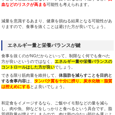
血などのリスクが高まる
可能性も考えられます。
減量を意識するあまり、健康を損ねる結果となる可能性があ
りますので、食事を抜くことは避けた方が良いでしょう。
エネルギー量と栄養バランスが鍵
食事を抜くのがNGだからといって、制限なく何でも食べた
方が良いというのではなく、
エネルギー量や栄養バランスの
コントロールはした方が良い
でしょう。
できる限り筋肉量を維持して、
体脂肪を減らすことを目的と
する食事内容
は、
タンパク質を十分に摂り、炭水化物・脂質
は控えめにする
とよ良いでしょう。
和定食をイメージするなら、ご飯やイモ類などの量を減ら
し、肉や魚、卵などをしっかりと食べるという具合です。脂
質摂取量が増えてしまうので、肉は脂の少ない部位を選ぶよ