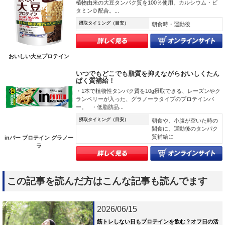
植物由来の大豆タンパク質を100％使用。カルシウム・ビ
タミンＤ配合。...
摂取タイミング（目安）
朝食時・運動後
おいしい大豆プロテイン
いつでもどこでも脂質を抑えながらおいしくたん
ぱく質補給！
・1本で植物性タンパク質を10g摂取できる、レーズンやク
ランベリーが入った、グラノーラタイプのプロテインバ
ー。 ・低脂肪品...
摂取タイミング（目安）
朝食や、小腹が空いた時の
間食に、運動後のタンパク
質補給に
inバー プロテイン グラノー
ラ
この記事を読んだ方はこんな記事も読んでます
2026/06/15
筋トレしない日もプロテインを飲む？オフ日の活