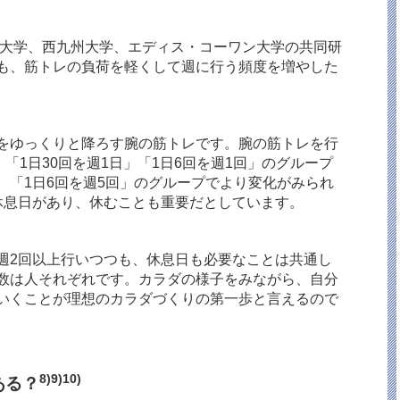
潟大学、西九州大学、エディス・コーワン大学の共同研
も、筋トレの負荷を軽くして週に行う頻度を増やした
。
をゆっくりと降ろす腕の筋トレです。腕の筋トレを行
「1日30回を週1日」「1日6回を週1回」のグループ
、「1日6回を週5回」のグループでより変化がみられ
休息日があり、休むことも重要だとしています。
週2回以上行いつつも、休息日も必要なことは共通し
数は人それぞれです。カラダの様子をみながら、自分
いくことが理想のカラダづくりの第一歩と言えるので
8)9)10)
ある？