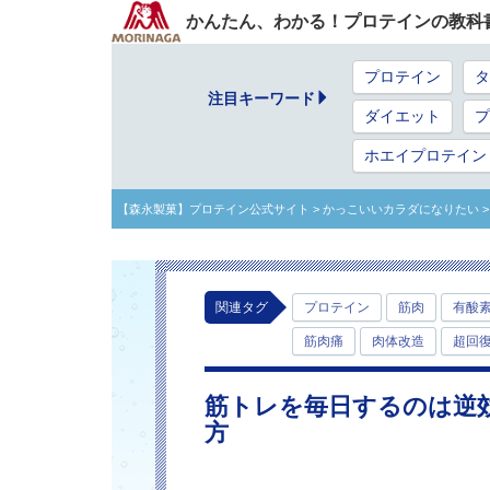
かんたん、わかる！プロテインの教科
プロテイン
タ
注目キーワード
ダイエット
プ
ホエイプロテイン
【森永製菓】プロテイン公式サイト
> かっこいいカラダになりたい
関連タグ
プロテイン
筋肉
有酸
筋肉痛
肉体改造
超回
筋トレを毎日するのは逆
方