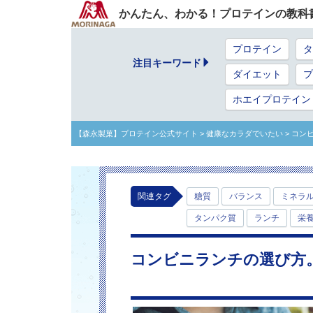
かんたん、わかる！プロテインの教科
プロテイン
タ
注目キーワード
ダイエット
プ
ホエイプロテイン
【森永製菓】プロテイン公式サイト
> 健康なカラダでいたい
> コン
関連タグ
糖質
バランス
ミネラ
タンパク質
ランチ
栄
コンビニランチの選び方