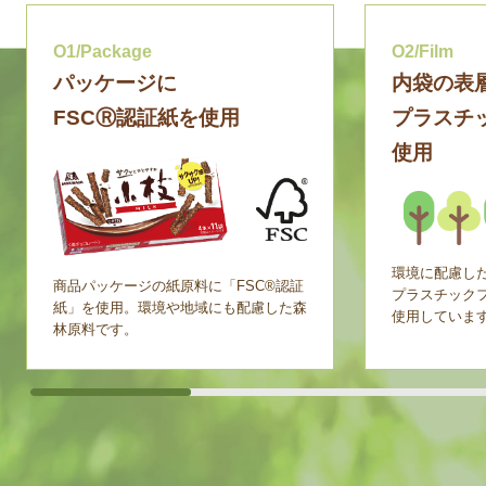
O1/Package
O2/Film
パッケージに
内袋の表
FSCⓇ認証紙を使用
プラスチ
使用
環境に配慮し
商品パッケージの紙原料に「FSC®認証
プラスチック
紙」を使用。環境や地域にも配慮した森
使用していま
林原料です。