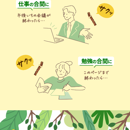
仕事
合間
の
に
勉強
合間
の
に