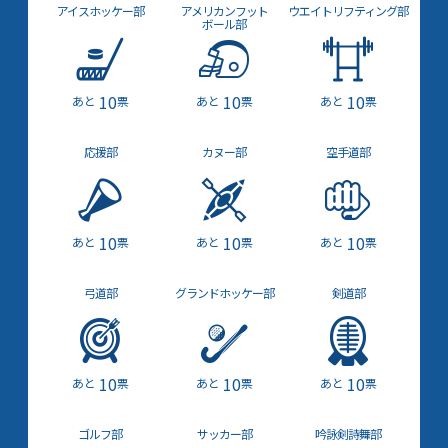
アイスホッケー部
アメリカン
フット
ウエイト
リフティング部
ボール部
10
10
10
票
票
票
応援部
カヌー部
空手道部
10
10
10
票
票
票
弓道部
グランドホッケー部
剣道部
10
10
10
票
票
票
ゴルフ部
サッカー部
吟詠剣詩舞部