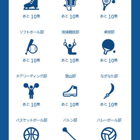
10
10
10
票
票
票
ソフト
ボール部
体操競技部
卓球部
10
10
10
票
票
票
チア
リーディング部
登山部
なぎなた部
10
10
10
票
票
票
バスケット
ボール部
バトン部
バレー
ボール部