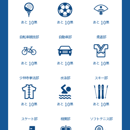
10
10
10
票
票
票
自転車競技部
自動車部
柔道部
10
10
10
票
票
票
少林寺拳法部
水泳部
スキー部
10
10
10
票
票
票
スケート部
相撲部
ソフトテニス部