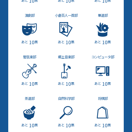
10
10
10
票
票
票
演劇部
小倉百人一首部
華道部
10
10
10
票
票
票
管弦楽部
郷土音楽部
コンピュータ部
10
10
10
票
票
票
茶道部
自然科学部
将棋部
10
10
10
票
票
票