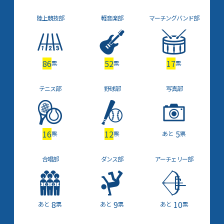
陸上競技部
軽音楽部
マーチング
バンド部
86
52
17
票
票
票
テニス部
野球部
写真部
16
12
5
票
票
票
合唱部
ダンス部
アーチェリー部
8
9
10
票
票
票