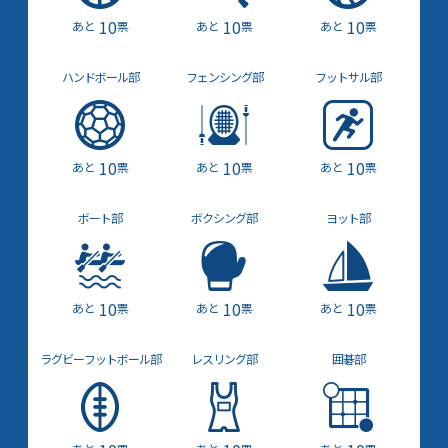
10
10
10
票
票
票
ハンド
ボール部
フェンシング部
フットサル部
10
10
10
票
票
票
ボート部
ボクシング部
ヨット部
10
10
10
票
票
票
ラグビー
フット
ボール部
レスリング部
囲碁部