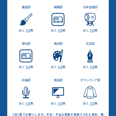
書道部
新聞部
日本音楽部
10
10
10
票
票
票
俳句部
美術部
文芸部
10
10
10
票
票
票
弁論部
放送部
ボランティア部
10
10
10
票
票
票
1日1票でお願いします。不当・不正な投票が見受けられた場合、期