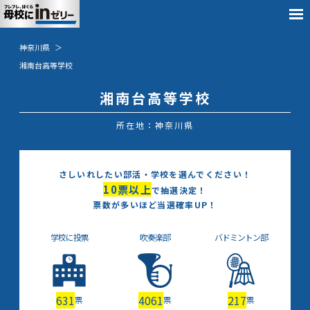
神奈川県
湘南台高等学校
湘南台高等学校
所在地：神奈川県
さしいれしたい部活・学校を選んでください！
10
票以上
で抽選決定！
票数が多いほど当選確率UP！
学校に投票
吹奏楽部
バドミントン部
631
4061
217
票
票
票