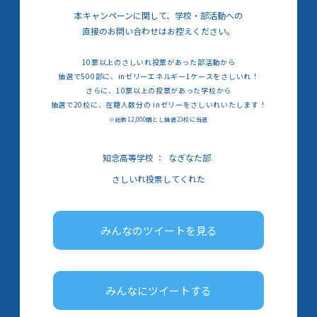
本キャンペーンに関して、学校・部活動への
直接のお問い合わせはお控えください。
10票以上のさしいれ投票があった部活動から
抽選で500部に、inゼリーエネルギー1ケースをさしいれ！
さらに、10票以上の投票があった学校から
抽選で20校に、在籍人数分の inゼリーをさしいれいたします！
※総数12,000個とし抽選20校に当選
知念高等学校
：
なぎなた部
さしいれ投票してくれた
みんなのツイートを見る
みんなにツイートする