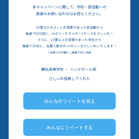
本キャンペーンに関して、学校・部活動への
直接のお問い合わせはお控えください。
10票以上のさしいれ投票があった部活動から
抽選で500部に、inゼリーエネルギー1ケースをさしいれ！
さらに、10票以上の投票があった学校から
抽選で20校に、在籍人数分の inゼリーをさしいれいたします！
※総数12,000個とし抽選20校に当選
鶴丸高等学校
：
ハンドボール部
さしいれ投票してくれた
みんなのツイートを見る
みんなにツイートする