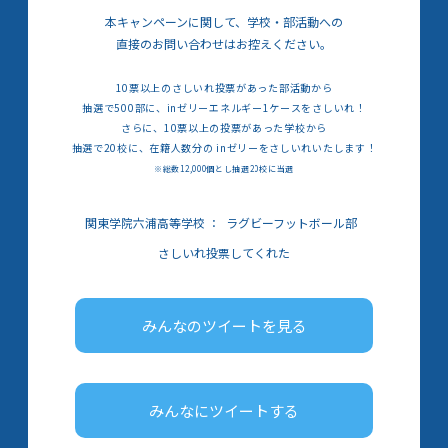
本キャンペーンに関して、学校・部活動への
直接のお問い合わせはお控えください。
10票以上のさしいれ投票があった部活動から
抽選で500部に、inゼリーエネルギー1ケースをさしいれ！
さらに、10票以上の投票があった学校から
抽選で20校に、在籍人数分の inゼリーをさしいれいたします！
※総数12,000個とし抽選20校に当選
関東学院六浦高等学校
：
ラグビーフットボール部
さしいれ投票してくれた
みんなのツイートを見る
みんなにツイートする