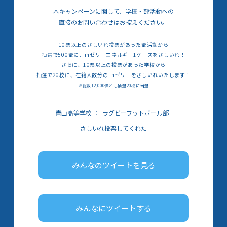
本キャンペーンに関して、学校・部活動への
直接のお問い合わせはお控えください。
10票以上のさしいれ投票があった部活動から
抽選で500部に、inゼリーエネルギー1ケースをさしいれ！
さらに、10票以上の投票があった学校から
抽選で20校に、在籍人数分の inゼリーをさしいれいたします！
※総数12,000個とし抽選20校に当選
青山高等学校
：
ラグビーフットボール部
さしいれ投票してくれた
みんなのツイートを見る
みんなにツイートする