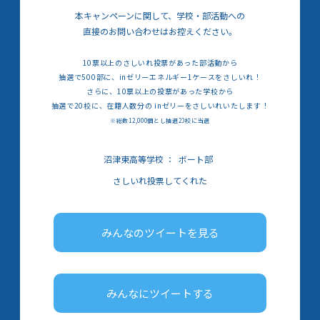
本キャンペーンに関して、学校・部活動への
直接のお問い合わせはお控えください。
10票以上のさしいれ投票があった部活動から
抽選で500部に、inゼリーエネルギー1ケースをさしいれ！
さらに、10票以上の投票があった学校から
抽選で20校に、在籍人数分の inゼリーをさしいれいたします！
※総数12,000個とし抽選20校に当選
沼津東高等学校
：
ボート部
さしいれ投票してくれた
みんなのツイートを見る
みんなにツイートする