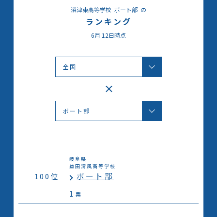
沼津東高等学校
ボート部
の
ランキング
6月
12日時点
岐阜県
益田清風高等学校
ボート部
100位
1
票