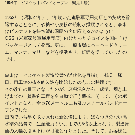
1954年 ビスケットバンドオーブン（鶴見工場）
1952年（昭和27年）、7年続いた進駐軍専用売店との契約を辞
退するとともに、砂糖や小麦粉の統制が撤廃されると、森永
はビスケットを待ち望む国民の声に応えるかのように、
OSS（米軍家族軍属用売店）向けだったチョイスを国内向け
パッケージとして発売。更に、一般市場にハーバードクリー
ム、マンナ、マリーなどを復活させ、好評を博していったの
です。
森永は、ビスケット製造設備の近代化を目指し、鶴見、塚
口、両工場の抜本的改造を開始したのもこの時期です。
その改造の目玉となったのが、原料混合から、成型、焼き上
げまでの一貫製造工程を全自動で行う機械。そして、そのポ
イントとなる、全長70メートルにも及ぶスチールバンドオー
ブンでした。
国内でいち早く取り入れた新設備により、ばらつきのない高
水準の品質で、生産能力もいままでの5倍以上となり、製造原
価の大幅な引き下げが可能となりました。そして、お客様に