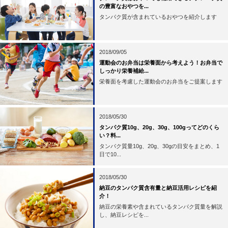
の豊富なおやつを...
タンパク質が含まれているおやつを紹介します
2018/09/05
運動会のお弁当は栄養面から考えよう！お弁当で
しっかり栄養補給...
栄養面を考慮した運動会のお弁当をご提案します
2018/05/30
タンパク質10g、20g、30g、100gってどのくら
い？料...
タンパク質量10g、20g、30gの目安をまとめ、1
日で10...
2018/05/30
納豆のタンパク質含有量と納豆活用レシピを紹
介！
納豆の栄養素や含まれているタンパク質量を解説
し、納豆レシピを...