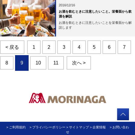
2016/12/16
お酒を飲むときに注意したいこと。栄養面から飲
酒を解説
お酒を飲むときに注意したいことを栄養面から解
説します
< 戻る
1
2
3
4
5
6
7
8
9
10
11
次へ >
> ご利用規約
> プライバシーポリシー
> サイトマップ
> 企業情報
> お問い合わ
せ