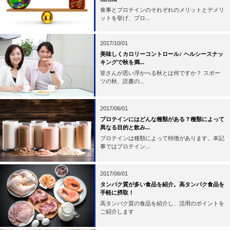
食事とプロテインのそれぞれのメリットとデメリ
ットを挙げ、プロ...
2017/10/01
美味しくカロリーコントロール♪ ヘルシースナッ
キングで秋を満...
皆さんが思い浮かべる秋とは何ですか？ スポー
ツの秋、読書の...
2017/06/01
プロテインにはどんな種類がある？種類によって
異なる目的と飲み...
プロテインは種類によって特徴があります。本記
事ではプロテイン...
2017/06/01
タンパク質が多い食品を紹介。高タンパク食品を
手軽に摂取！
高タンパク質の食品を紹介し、活用のポイントを
ご紹介します