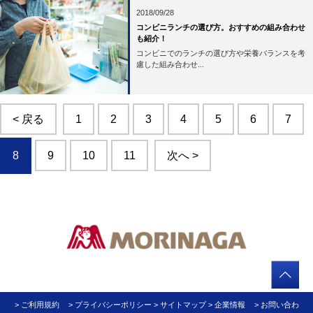
2018/09/28
コンビニランチの選び方。おすすめの組み合わせ
も紹介！
コンビニでのランチの選び方や栄養バランスを考
慮した組み合わせ...
< 戻る
1
2
3
4
5
6
7
8
9
10
11
次へ >
> ご利用規約
> プライバシーポリシー
> サイトマップ
> 企業情報
> お問い合わ