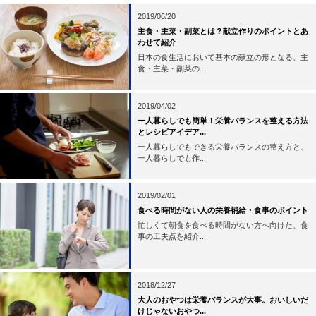
2019/06/20
主食・主菜・副菜とは？献立作りのポイントとあ
わせて紹介
日本の食生活において基本の献立の形となる、主
食・主菜・副菜の...
2019/04/02
一人暮らしでも簡単！栄養バランスを整える方法
とレシピアイデア...
一人暮らしでもできる栄養バランスの整え方と、
一人暮らしでも作...
2019/02/01
食べる時間がない人の栄養補給・食事のポイント
忙しくて朝食を食べる時間がない方へ向けた、食
事の工夫点を紹介...
2018/12/27
大人のおやつは栄養バランスが大事。おいしいだ
けじゃないおやつ...