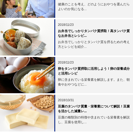
健康のことを考え、どのようにおやつを選んだら
よいのか気になる...
2018/11/23
お弁当でしっかりタンパク質摂取！高タンパク質
なお弁当とレシピ...
お弁当でしっかりとタンパク質を摂るための考え
方とレシピを紹介...
2018/11/23
卵をタンパク質摂取に活用しよう！卵の栄養成分
と活用レシピ
卵に含まれている栄養素を解説します。また、朝
食やおやつなどに...
2018/10/31
豆腐のタンパク質量・栄養素について解説！豆腐
を活かした減量レ...
豆腐の種類別の特徴や含まれている栄養素を解説
し、豆腐を使用し...