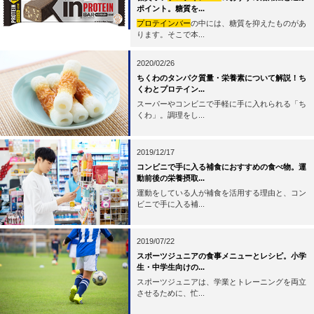
ポイント。糖質を...
プロテインバー
の中には、糖質を抑えたものがあ
ります。そこで本...
2020/02/26
ちくわのタンパク質量・栄養素について解説！ち
くわとプロテイン...
スーパーやコンビニで手軽に手に入れられる「ち
くわ」。調理をし...
2019/12/17
コンビニで手に入る補食におすすめの食べ物。運
動前後の栄養摂取...
運動をしている人が補食を活用する理由と、コン
ビニで手に入る補...
2019/07/22
スポーツジュニアの食事メニューとレシピ。小学
生・中学生向けの...
スポーツジュニアは、学業とトレーニングを両立
させるために、忙...