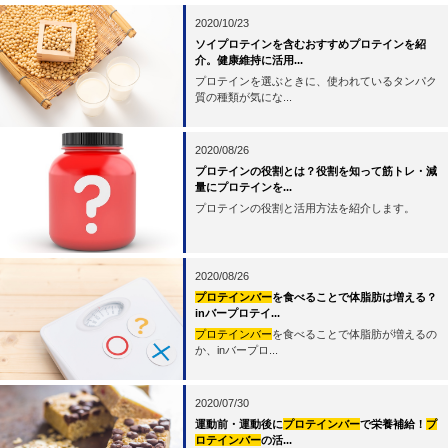
2020/10/23
ソイプロテインを含むおすすめプロテインを紹
介。健康維持に活用...
プロテインを選ぶときに、使われているタンパク
質の種類が気にな...
2020/08/26
プロテインの役割とは？役割を知って筋トレ・減
量にプロテインを...
プロテインの役割と活用方法を紹介します。
2020/08/26
プロテインバー
を食べることで体脂肪は増える？
inバープロテイ...
プロテインバー
を食べることで体脂肪が増えるの
か、inバープロ...
2020/07/30
運動前・運動後に
プロテインバー
で栄養補給！
プ
ロテインバー
の活...