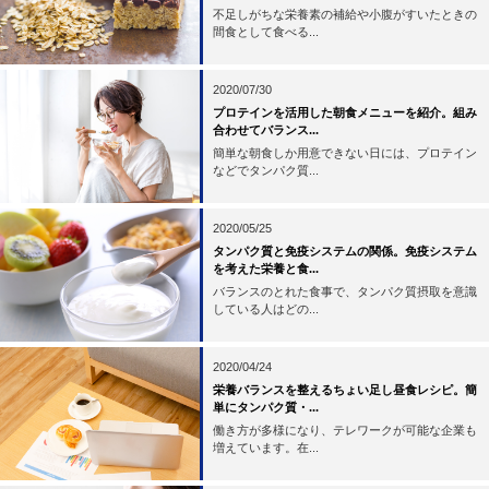
不足しがちな栄養素の補給や小腹がすいたときの
間食として食べる...
2020/07/30
プロテインを活用した朝食メニューを紹介。組み
合わせてバランス...
簡単な朝食しか用意できない日には、プロテイン
などでタンパク質...
2020/05/25
タンパク質と免疫システムの関係。免疫システム
を考えた栄養と食...
バランスのとれた食事で、タンパク質摂取を意識
している人はどの...
2020/04/24
栄養バランスを整えるちょい足し昼食レシピ。簡
単にタンパク質・...
働き方が多様になり、テレワークが可能な企業も
増えています。在...