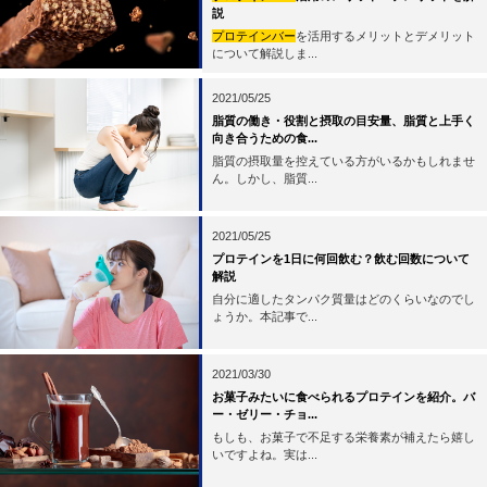
説
プロテインバー
を活用するメリットとデメリット
について解説しま...
2021/05/25
脂質の働き・役割と摂取の目安量、脂質と上手く
向き合うための食...
脂質の摂取量を控えている方がいるかもしれませ
ん。しかし、脂質...
2021/05/25
プロテインを1日に何回飲む？飲む回数について
解説
自分に適したタンパク質量はどのくらいなのでし
ょうか。本記事で...
2021/03/30
お菓子みたいに食べられるプロテインを紹介。バ
ー・ゼリー・チョ...
もしも、お菓子で不足する栄養素が補えたら嬉し
いですよね。実は...