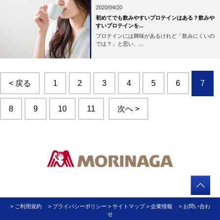
2020/04/20
初めてでも飲みやすいプロテインはある？飲みや
すいプロテインを...
プロテインには興味があるけれど「飲みにくいの
では？」と思い、...
< 戻る
1
2
3
4
5
6
7
8
9
10
11
次へ >
> ご利用規約
> プライバシーポリシー
> サイトマップ
> 企業情報
> お問い合わ
せ