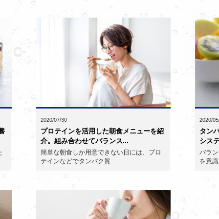
2020/07/30
2020/05
養
プロテインを活用した朝食メニューを紹
タン
介。組み合わせてバランス...
システ
た
簡単な朝食しか用意できない日には、プロ
バラン
テインなどでタンパク質...
を意識