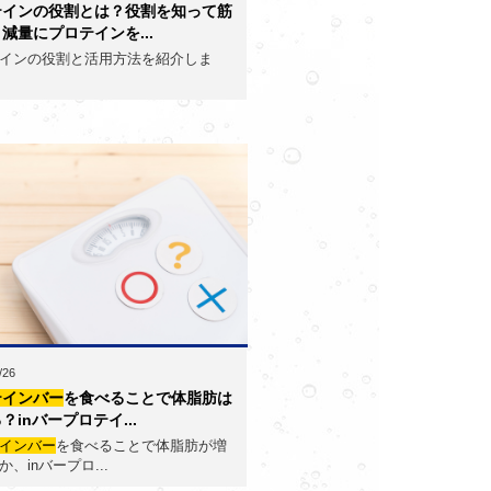
テインの役割とは？役割を知って筋
減量にプロテインを...
インの役割と活用方法を紹介しま
/26
テインバー
を食べることで体脂肪は
？inバープロテイ...
インバー
を食べることで体脂肪が増
、inバープロ...