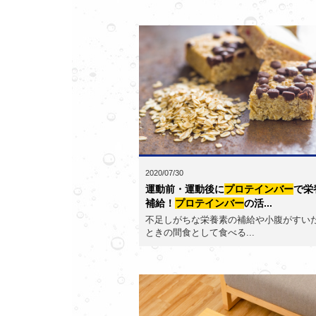
2020/07/30
運動前・運動後に
プロテインバー
で栄
補給！
プロテインバー
の活...
不足しがちな栄養素の補給や小腹がすい
ときの間食として食べる...