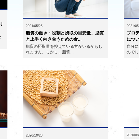
リ
2021/05/25
2021/05
脂質の働き・役割と摂取の目安量、脂質
プロ
メ
と上手く向き合うための食...
につ
脂質の摂取量を控えている方がいるかもし
自分に
れません。しかし、脂質...
のでし
2020/08
2020/10/23