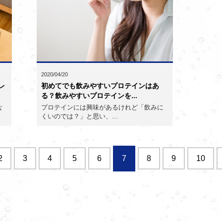
2020/04/20
レ
初めてでも飲みやすいプロテインはあ
る？飲みやすいプロテインを...
な
プロテインには興味があるけれど「飲みに
くいのでは？」と思い、...
2
3
4
5
6
7
8
9
10