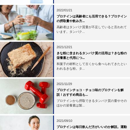
2022/01/21
プロテインは高齢者にも活用できる？プロテイン
の摂取量や飲み方...
高齢者はタンパク質量が不足していると言われて
います。タンパク...
2021/12/21
きな粉に含まれるタンパク質の活用は？きな粉の
栄養素と代用につ...
和菓子の材料として古くから食べられてきたとい
われるきな粉。タ...
2021/11/29
プロテインチョコ・チョコ味のプロテインを解
説！おすすめ商品も...
プロテインから摂取できるタンパク質の量やその
ほかの栄養素は製...
2021/09/10
プロテインは毎日飲んだ方がいいのか解説。運動