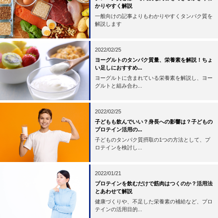
かりやすく解説
一般向けの記事よりもわかりやすくタンパク質を
解説します
2022/02/25
ヨーグルトのタンパク質量、栄養素を解説！ちょ
い足しにおすすめ...
ヨーグルトに含まれている栄養素を解説し、ヨー
グルトと組み合わ...
2022/02/25
子どもも飲んでいい？身長への影響は？子どもの
プロテイン活用の...
子どものタンパク質摂取の1つの方法として、プ
ロテインを検討し...
2022/01/21
プロテインを飲むだけで筋肉はつくのか？活用法
とあわせて解説
健康づくりや、不足した栄養素の補給など、プロ
テインの活用目的...