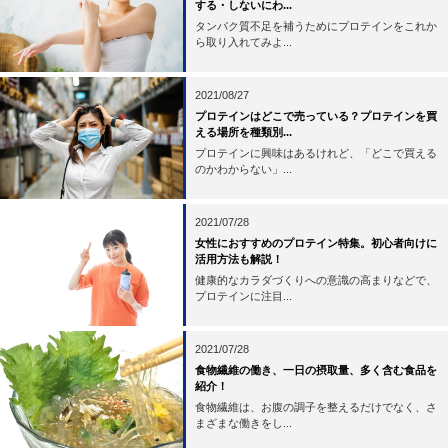
する・しないにわ...
タンパク質不足を補うためにプロテインをこれか
ら取り入れてみよ...
2021/08/27
プロテインはどこで売っている？プロテインを買
える場所を種類別...
プロテインに興味はあるけれど、「どこで買える
のかわからない」...
2021/07/28
女性におすすめのプロテイン特集。初心者向けに
活用方法も解説！
健康的なカラダづくりへの意識の高まりなどで、
プロテインに注目...
2021/07/28
食物繊維の働き、一日の摂取量、多く含む食品を
紹介！
食物繊維は、お腹の調子を整えるだけでなく、さ
まざまな働きをし...