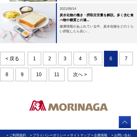
2021/06/14
炭水化物の働き・摂取目安量を解説。多く含む食
べ物や糖質との違...
健康情報があふれている中、炭水化物をどのくら
い摂取したら良い...
< 戻る
1
2
3
4
5
6
7
8
9
10
11
次へ >
> ご利用規約
> プライバシーポリシー
> サイトマップ
> 企業情報
> お問い合わ