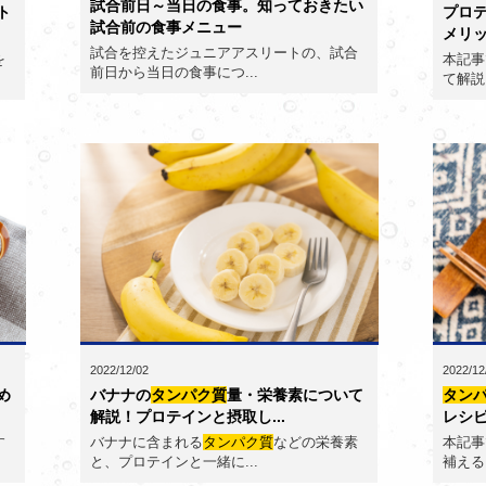
試合前日～当日の食事。知っておきたい
ト
プロ
試合前の食事メニュー
メリッ
試合を控えたジュニアアスリートの、試合
を
本記事
前日から当日の食事につ...
て解説
2022/12/02
2022/12
め
バナナの
タンパク質
量・栄養素について
タン
解説！プロテインと摂取し...
レシ
す
バナナに含まれる
タンパク質
などの栄養素
本記事
と、プロテインと一緒に...
補える