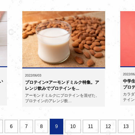
2022/06
2022/06/03
い
中学
プロテイン×アーモンドミルク特集。ア
プロ
レンジ飲みでプロテインを...
カラダ
アーモンドミルクにプロテインを混ぜた、
テイン
プロテインのアレンジ飲...
6
7
8
9
10
11
12
13