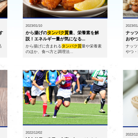
2023/01/10
2023/01
す
から揚げの
タンパク質
量、栄養素を解
ナッ
説！エネルギー量が気になる...
おやつ
品
から揚げに含まれる
タンパク質
量や栄養素
ナッツ
のほか、食べ方と調理法...
やつ・
2022/12/02
2022/12