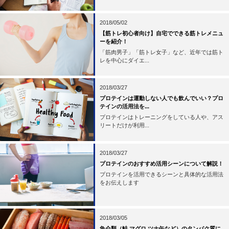
2018/05/02
【筋トレ初心者向け】自宅でできる筋トレメニュ
ーを紹介！
「筋肉男子」「筋トレ女子」など、近年では筋ト
レを中心にダイエ...
2018/03/27
プロテインは運動しない人でも飲んでいい？プロ
テインの活用法を...
プロテインはトレーニングをしている人や、アス
リートだけが利用...
2018/03/27
プロテインのおすすめ活用シーンについて解説！
プロテインを活用できるシーンと具体的な活用法
をお伝えします
2018/03/05
魚介類（鮭,マグロ,ツナ缶など）のタンパク質に