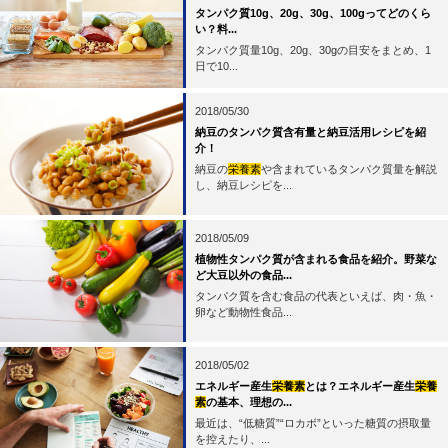
タンパク質10g、20g、30g、100gってどのくら
い？料...
タンパク質量10g、20g、30gの目安をまとめ、1
日で10...
2018/05/30
納豆のタンパク質含有量と納豆活用レシピを紹
介！
納豆の
栄養素
や含まれているタンパク質量を解説
し、納豆レシピを...
2018/05/09
植物性タンパク質が含まれる食品を紹介。野菜な
ど大豆以外の食品...
タンパク質を含む食品の代表といえば、肉・魚・
卵など動物性食品...
2018/05/02
エネルギー産生
栄養素
とは？エネルギー産生
栄養
素
の基本、理想の...
最近は、“低糖質”“ロカボ”といった糖質の摂取量
を控えたり、...