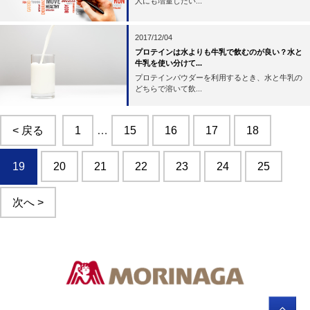
人にも増量したい...
2017/12/04
プロテインは水よりも牛乳で飲むのが良い？水と
牛乳を使い分けて...
プロテインパウダーを利用するとき、水と牛乳の
どちらで溶いて飲...
< 戻る
1
…
15
16
17
18
19
20
21
22
23
24
25
次へ >