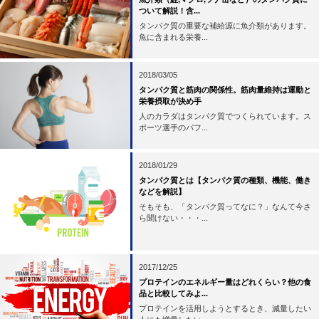
ついて解説！含...
タンパク質の重要な補給源に魚介類があります。
魚に含まれる栄養...
2018/03/05
タンパク質と筋肉の関係性。筋肉量維持は運動と
栄養摂取が決め手
人のカラダはタンパク質でつくられています。ス
ポーツ選手のパフ...
2018/01/29
タンパク質とは【タンパク質の種類、機能、働き
などを解説】
そもそも、「タンパク質ってなに？」なんて今さ
ら聞けない・・・...
2017/12/25
プロテインのエネルギー量はどれくらい？他の食
品と比較してみよ...
プロテインを活用しようとするとき、減量したい