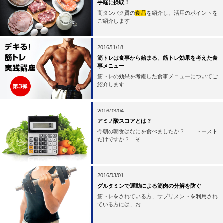
手軽に摂取！
高タンパク質の
食品
を紹介し、活用のポイントを
ご紹介します
2016/11/18
筋トレは食事から始まる。筋トレ効果を考えた食
事メニュー
筋トレの効果を考慮した食事メニューについてご
紹介します
2016/03/04
アミノ酸スコアとは？
今朝の朝食はなにを食べましたか？ …トースト
だけですか？ そ...
2016/03/01
グルタミンで運動による筋肉の分解を防ぐ
筋トレをされている方、サプリメントを利用され
ている方には、お...