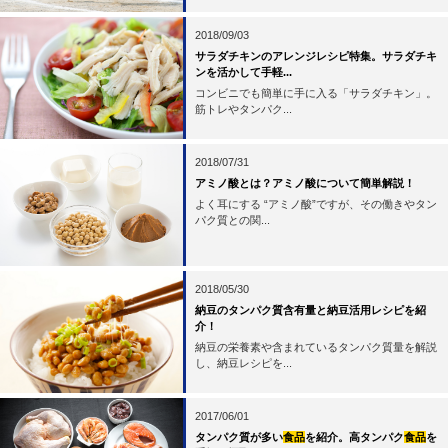
2018/09/03
サラダチキンのアレンジレシピ特集。サラダチキ
ンを活かして手軽...
コンビニでも簡単に手に入る「サラダチキン」。
筋トレやタンパク...
2018/07/31
アミノ酸とは？アミノ酸について簡単解説！
よく耳にする “アミノ酸”ですが、その働きやタン
パク質との関...
2018/05/30
納豆のタンパク質含有量と納豆活用レシピを紹
介！
納豆の栄養素や含まれているタンパク質量を解説
し、納豆レシピを...
2017/06/01
タンパク質が多い
食品
を紹介。高タンパク
食品
を