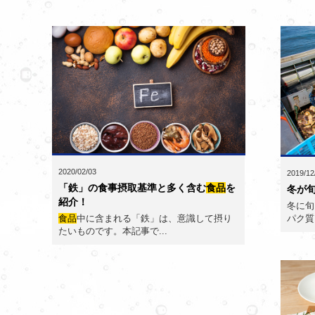
2020/02/03
2019/12
「鉄」の食事摂取基準と多く含む
食品
を
冬が
紹介！
冬に旬
パク質
食品
中に含まれる「鉄」は、意識して摂り
たいものです。本記事で...