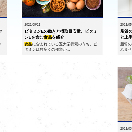
2021/05
2021/09/21
？
脂質
ビタミンEの働きと摂取目安量、ビタミ
と上手
ンEを含む
食品
を紹介
き
脂質の
食品
に含まれている五大栄養素のうち、ビ
れませ
タミンは数多くの種類が...
2021/03