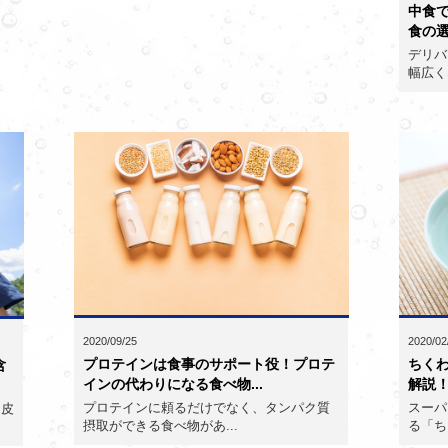
中食
食の選
デリバ
幅広く
2020/09/25
2020/02
プロテインは食事のサポート役！プロテ
ちく
含
インの代わりになる食べ物...
解説！
プロテインに頼るだけでなく、タンパク質
スーパ
て皮
摂取ができる食べ物があ...
る「ち