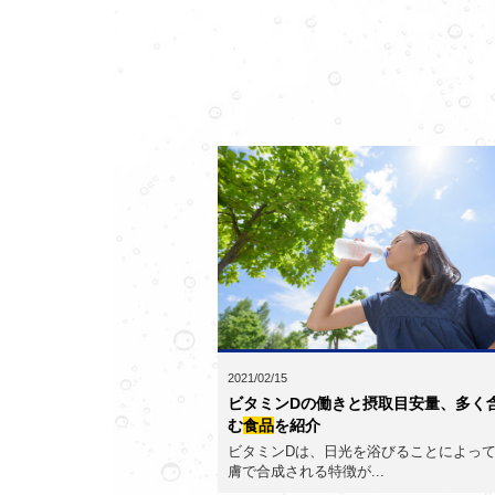
2021/02/15
ビタミンDの働きと摂取目安量、多く
む
食品
を紹介
ビタミンDは、日光を浴びることによっ
膚で合成される特徴が...