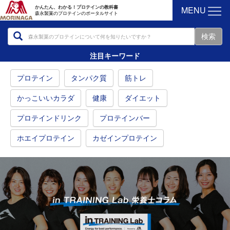
MENU
かんたん、わかる！プロテインの教科書
森永製菓のプロテインのポータルサイト
注目キーワード
プロテイン
タンパク質
筋トレ
かっこいいカラダ
健康
ダイエット
プロテインドリンク
プロテインバー
ホエイプロテイン
カゼインプロテイン