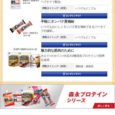
ペプチドで配合。
摂取タイミング（目安）
いつでもどこでも
手軽にタンパク質補給
いつでもおいしくタンパク質を補給できるバータイ
プの補助...
摂取タイミング（目安）
いつでもどこでも
魅力的な筋肉のために
ホエイ+カゼイン+大豆の3種混合プロテインで効率
を追求。
摂取タイミング（目安）
運動後・就寝前