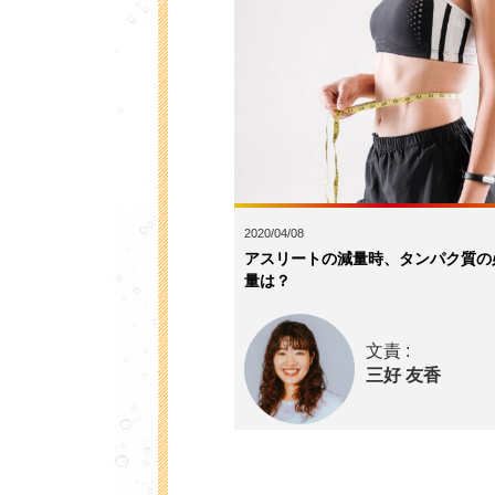
2020/04/08
アスリートの減量時、タンパク質の
量は？
文責 :
三好 友香