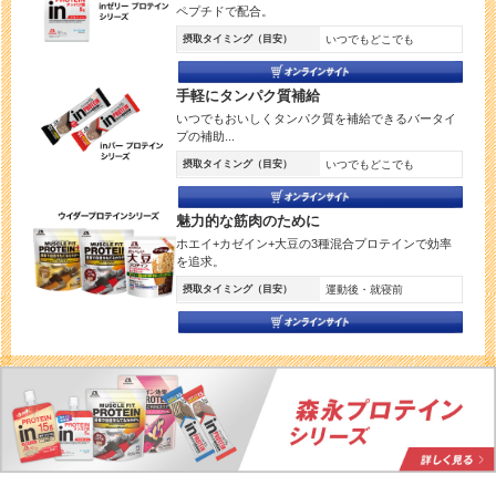
ペプチドで配合。
摂取タイミング（目安）
いつでもどこでも
手軽にタンパク質補給
いつでもおいしくタンパク質を補給できるバータイ
プの補助...
摂取タイミング（目安）
いつでもどこでも
魅力的な筋肉のために
ホエイ+カゼイン+大豆の3種混合プロテインで効率
を追求。
摂取タイミング（目安）
運動後・就寝前