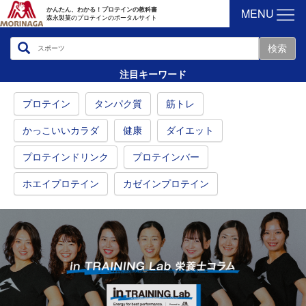
MENU
かんたん、わかる！プロテインの教科書
森永製菓のプロテインのポータルサイト
注目キーワード
プロテイン
タンパク質
筋トレ
かっこいいカラダ
健康
ダイエット
プロテインドリンク
プロテインバー
ホエイプロテイン
カゼインプロテイン