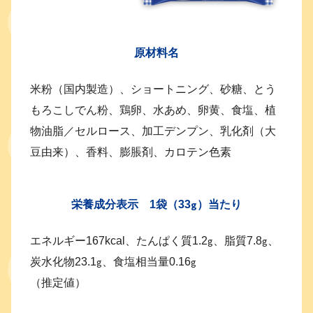
原材料名
米粉（国内製造）、ショートニング、砂糖、とう
もろこしでん粉、鶏卵、水あめ、卵黄、食塩、植
物油脂／セルロース、加工デンプン、乳化剤（大
豆由来）、香料、膨脹剤、カロテン色素
g
栄養成分表示 1袋（33
）当たり
g
g
エネルギー167kcal、たんぱく質1.2
、脂質7.8
、
g
g
炭水化物23.1
、食塩相当量0.16
（推定値）