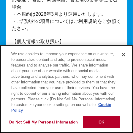
場合
・本規約は2026年3月より運用いたします。
・上記以外の項目についてはご利用規約をご参照く
ださい。
【個人情報の取り扱い】
・本キャンペーン応募にてご記入いただきましたお
We use cookies to improve your experience on our website,
客様の個人情報につきましては、賞品の発送の他、
to personalize content and ads, to provide social media
マーケティング等の目的のために個人を特定しない
features and to analyze our traffic. We share information
統計的情報の形で利用させていただきます。その他
about your use of our website with our social media,
advertising and analytics partners, who may combine it with
のお客様の個人情報の取扱いについては、当社の
other information that you have provided to them or that they
「個人情報の取扱いについて」をご参照ください。
have collected from your use of their services. You have the
・お客様の個人情報をお客様の同意なしに業務委託
right to opt-out of our sharing information about you with our
先以外の第三者に開示、提供することはありませ
partners. Please click [Do Not Sell My Personal Information]
to customize your cookie settings on our website.
Cookie
ん。（法令等により開示を求められた場合を除
Policy
く。）
Do Not Sell My Personal Information
OK
【準拠法・管轄裁判所】
本キャンペーンおよび本規約に関する事項には日本