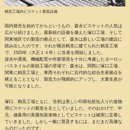
鶴見工場内ビスケット製造設備
国内発売を始めてからというもの、森永ビスケットの人気は
広がり続けました。最新鋭の設備を備えた塚口工場、そして
関東地区での製造の拠点として、森永は新しい工場の建設に
踏み出したのです。それが横浜鶴見に建てられた鶴見工場
で、1925年（大正１４年）に生産を開始しました。
採光や通風、機械配置や作業環境を十分に考慮したヨーロッ
パスタイルの新鋭工場の登場で、森永は、関西に塚口工場、
関東に鶴見工場と、東西それぞれに近代的な総合生産拠点を
構えることとなり、製造力が飛躍的にアップし、大量生産が
可能となりました。
塚口、鶴見工場ともに、当初は美しい印刷化粧缶入りの進物
用ビスケットの製造を主としていました。そのおかげで、中
元、歳暮用の美麗包装進物としてビスケットは確実に定着し
ていきました。しかし一般に普及するには、まだまだ高価な
ものだったのです。