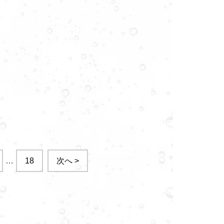
…
18
次へ >