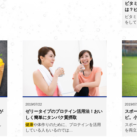
ビタ
は？ビ
ビタミ
をして
2019/07/22
2019/07
が
ゼリータイプのプロテイン活用法！おい
スポ
しく簡単にタンパク質摂取
ピ。小
し
健康
や体作りのために、プロテインを活用
スポー
している人もいるのでは...
を両立