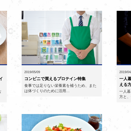
2019/05/09
2019/04
イ
コンビニで買えるプロテイン特集
一人
える方
食事では足りない栄養素を補うため、また
は体づくりのために活用...
な
一人暮
方と、