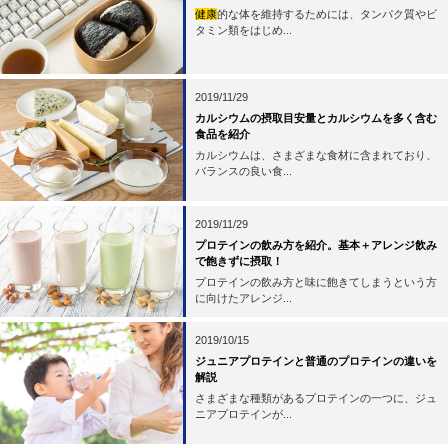
健康
的な体を維持するためには、タンパク質やビ
タミン類をはじめ...
2019/11/29
カルシウムの摂取目安量とカルシウムを多く含む
食品を紹介
カルシウムは、さまざまな食材に含まれており、
バランスの良い食...
2019/11/29
プロテインの飲み方を紹介。基本＋アレンジ飲み
で飽きずに摂取！
プロテインの飲み方と味に飽きてしまうという方
に向けたアレンジ...
2019/10/15
ジュニアプロテインと普通のプロテインの違いを
解説
さまざまな種類があるプロテインの一つに、ジュ
ニアプロテインが...