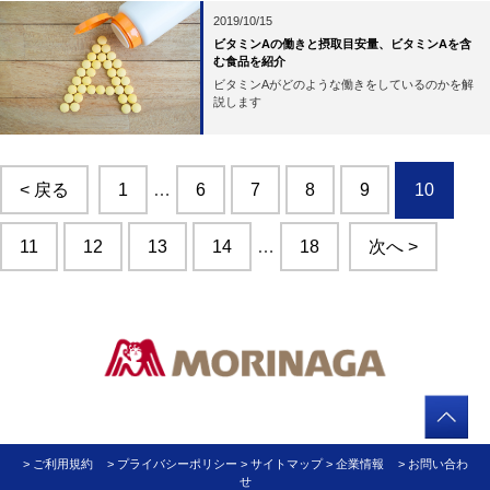
2019/10/15
ビタミンAの働きと摂取目安量、ビタミンAを含
む食品を紹介
ビタミンAがどのような働きをしているのかを解
説します
< 戻る
1
…
6
7
8
9
10
11
12
13
14
…
18
次へ >
> ご利用規約
> プライバシーポリシー
> サイトマップ
> 企業情報
> お問い合わ
せ