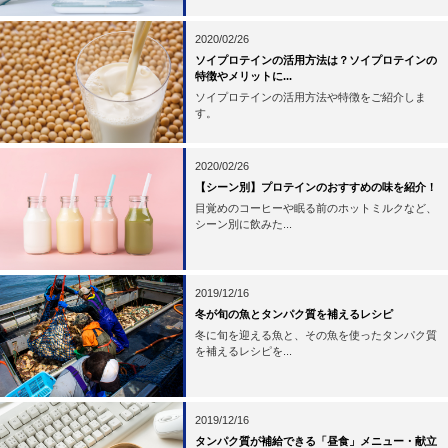
2020/02/26
ソイプロテインの活用方法は？ソイプロテインの
特徴やメリットに...
ソイプロテインの活用方法や特徴をご紹介しま
す。
2020/02/26
【シーン別】プロテインのおすすめの味を紹介！
目覚めのコーヒーや眠る前のホットミルクなど、
シーン別に飲みた...
2019/12/16
冬が旬の魚とタンパク質を補えるレシピ
冬に旬を迎える魚と、その魚を使ったタンパク質
を補えるレシピを...
2019/12/16
タンパク質が補給できる「昼食」メニュー・献立