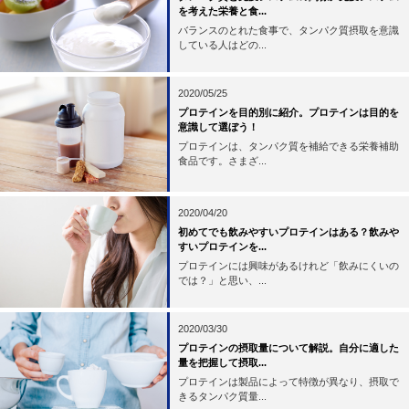
を考えた栄養と食...
バランスのとれた食事で、タンパク質摂取を意識
している人はどの...
2020/05/25
プロテインを目的別に紹介。プロテインは目的を
意識して選ぼう！
プロテインは、タンパク質を補給できる栄養補助
食品です。さまざ...
2020/04/20
初めてでも飲みやすいプロテインはある？飲みや
すいプロテインを...
プロテインには興味があるけれど「飲みにくいの
では？」と思い、...
2020/03/30
プロテインの摂取量について解説。自分に適した
量を把握して摂取...
プロテインは製品によって特徴が異なり、摂取で
きるタンパク質量...