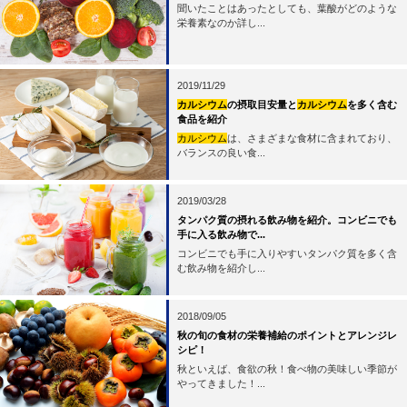
聞いたことはあったとしても、葉酸がどのような
栄養素なのか詳し...
2019/11/29
カルシウム
の摂取目安量と
カルシウム
を多く含む
食品を紹介
カルシウム
は、さまざまな食材に含まれており、
バランスの良い食...
2019/03/28
タンパク質の摂れる飲み物を紹介。コンビニでも
手に入る飲み物で...
コンビニでも手に入りやすいタンパク質を多く含
む飲み物を紹介し...
2018/09/05
秋の旬の食材の栄養補給のポイントとアレンジレ
シピ！
秋といえば、食欲の秋！食べ物の美味しい季節が
やってきました！...