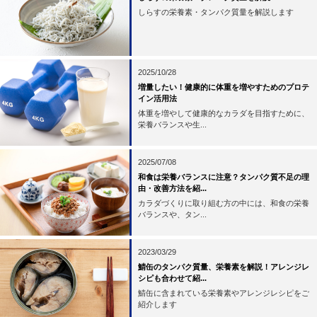
しらすの栄養素・タンパク質量を解説します
2025/10/28
増量したい！健康的に体重を増やすためのプロテ
イン活用法
体重を増やして健康的なカラダを目指すために、
栄養バランスや生...
2025/07/08
和食は栄養バランスに注意？タンパク質不足の理
由・改善方法を紹...
カラダづくりに取り組む方の中には、和食の栄養
バランスや、タン...
2023/03/29
鯖缶のタンパク質量、栄養素を解説！アレンジレ
シピも合わせて紹...
鯖缶に含まれている栄養素やアレンジレシピをご
紹介します