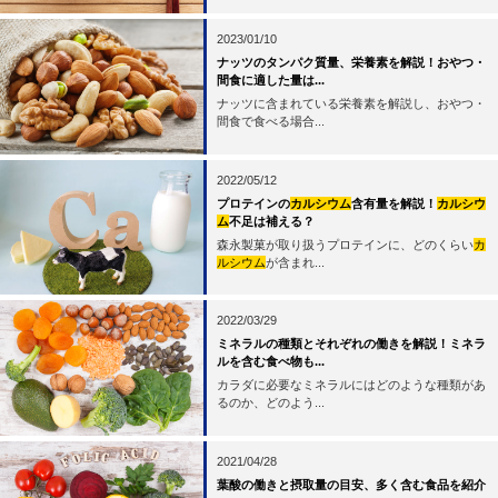
2023/01/10
ナッツのタンパク質量、栄養素を解説！おやつ・
間食に適した量は...
ナッツに含まれている栄養素を解説し、おやつ・
間食で食べる場合...
2022/05/12
プロテインの
カルシウム
含有量を解説！
カルシウ
ム
不足は補える？
森永製菓が取り扱うプロテインに、どのくらい
カ
ルシウム
が含まれ...
2022/03/29
ミネラルの種類とそれぞれの働きを解説！ミネラ
ルを含む食べ物も...
カラダに必要なミネラルにはどのような種類があ
るのか、どのよう...
2021/04/28
葉酸の働きと摂取量の目安、多く含む食品を紹介