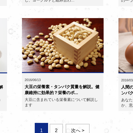
し、ヨーグルトと組み合わ...
の一つ
2016/06/13
2016/03
大豆の栄養素・タンパク質量を解説。健
人間
解
康維持に効果的？栄養のポ...
ンパク
大豆に含まれている栄養素について解説し
あなた
き
ます
か、意
1
2
次へ >