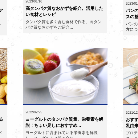
2023/01/10
2023/01
高タンパク質なおかずを紹介。活用した
ア
パン
い食材とレシピ
スの
タンパク質を多く含む食材で作る、高タン
シ
パンの
パク質なおかずをご紹介...
方につ
2022/02/25
2021/12
る
ヨーグルトのタンパク質量、栄養素を解
おす
説！ちょい足しにおすすめ...
乳由来
パ
ヨーグルトに含まれている栄養素を解説
プロテ