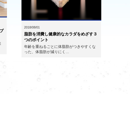
2018/08/01
プ
脂肪を消費し健康的なカラダをめざす３
つのポイント
ま
年齢を重ねるごとに体脂肪がつきやすくな
った、体脂肪が減りにく...