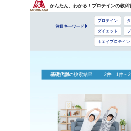
かんたん、わかる！プロテインの教科
プロテイン
タ
注目キーワード
ダイエット
プ
ホエイプロテイン
基礎代謝
の検索結果 2
件
1件～2